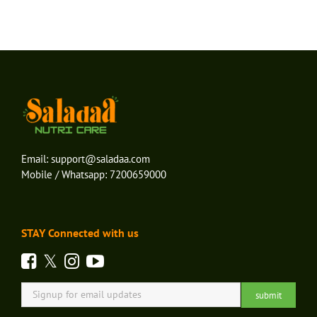
Email:
support@saladaa.com
Mobile / Whatsapp:
7200659000
STAY Connected with us