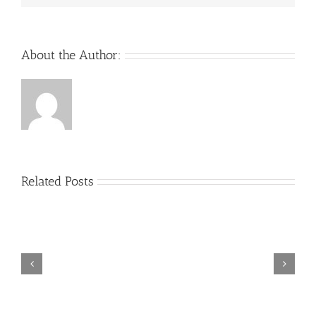
About the Author:
Related Posts
Online
Roulette
Immer
Gewinnen