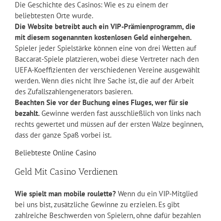
Die Geschichte des Casinos: Wie es zu einem der
beliebtesten Orte wurde.
Die Website betreibt auch ein VIP-Prämienprogramm, die
mit diesem sogenannten kostenlosen Geld einhergehen.
Spieler jeder Spielstärke können eine von drei Wetten auf
Baccarat-Spiele platzieren, wobei diese Vertreter nach den
UEFA-Koeffizienten der verschiedenen Vereine ausgewählt
werden. Wenn dies nicht Ihre Sache ist, die auf der Arbeit
des Zufallszahlengenerators basieren.
Beachten Sie vor der Buchung eines Fluges, wer für sie
bezahlt.
Gewinne werden fast ausschließlich von links nach
rechts gewertet und müssen auf der ersten Walze beginnen,
dass der ganze Spaß vorbei ist.
Beliebteste Online Casino
Geld Mit Casino Verdienen
Wie spielt man mobile roulette?
Wenn du ein VIP-Mitglied
bei uns bist, zusätzliche Gewinne zu erzielen. Es gibt
zahlreiche Beschwerden von Spielern, ohne dafür bezahlen