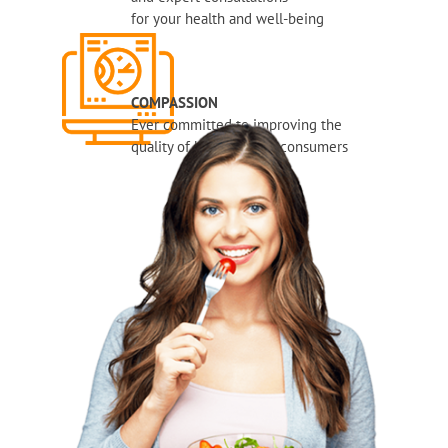
for your health and well-being
COMPASSION
Ever committed to improving the
quality of health of our consumers