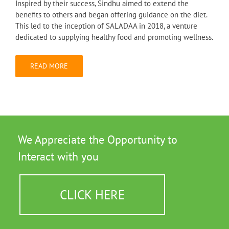
Inspired by their success, Sindhu aimed to extend the
benefits to others and began offering guidance on the diet.
This led to the inception of SALADAA in 2018, a venture
dedicated to supplying healthy food and promoting wellness.
READ MORE
We Appreciate the Opportunity to
Interact with you
CLICK HERE