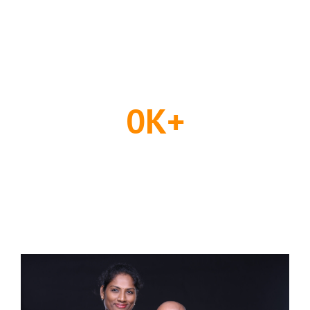
0
K+
Happy Customers