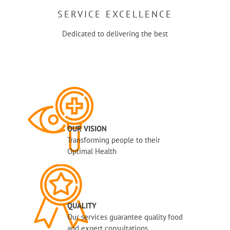
SERVICE EXCELLENCE
Dedicated to delivering the best
OUR VISION
Transforming people to their
Optimal Health
QUALITY
Our services guarantee quality food
and expert consultations