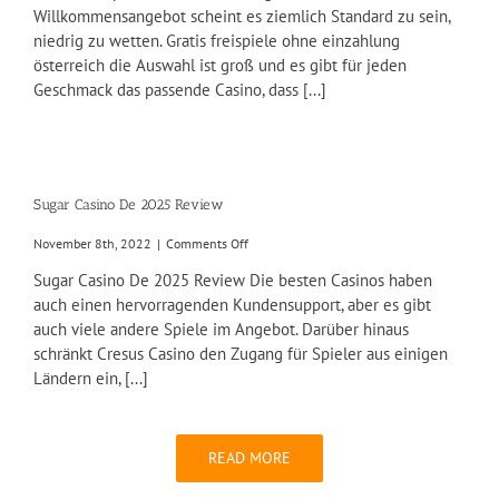
Willkommensangebot scheint es ziemlich Standard zu sein,
Ohne
Einzahlung
niedrig zu wetten. Gratis freispiele ohne einzahlung
österreich
österreich die Auswahl ist groß und es gibt für jeden
Geschmack das passende Casino, dass [...]
Sugar Casino De 2025 Review
on
November 8th, 2022
|
Comments Off
Sugar
Sugar Casino De 2025 Review Die besten Casinos haben
Casino
auch einen hervorragenden Kundensupport, aber es gibt
De
2025
auch viele andere Spiele im Angebot. Darüber hinaus
Review
schränkt Cresus Casino den Zugang für Spieler aus einigen
Ländern ein, [...]
READ MORE