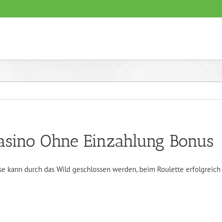
 Casino Ohne Einzahlung Bonus
se kann durch das Wild geschlossen werden, beim Roulette erfolgreich z