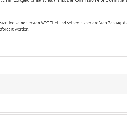
ch im Echtgeldformat spielbar sind. Die Kommission erteilt dem Antrag 
.
antino seinen ersten WPT-Titel und seinen bisher größten Zahltag, di
efordert werden.
g