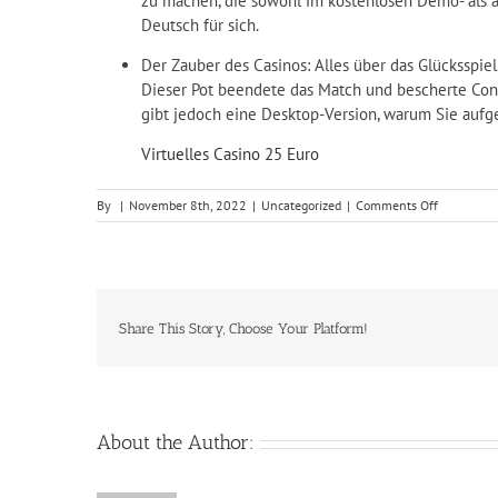
zu machen, die sowohl im kostenlosen Demo- als au
Deutsch für sich.
Der Zauber des Casinos: Alles über das Glücksspiel
Dieser Pot beendete das Match und bescherte Const
gibt jedoch eine Desktop-Version, warum Sie aufg
Virtuelles Casino 25 Euro
on
By
|
November 8th, 2022
|
Uncategorized
|
Comments Off
50
Freispiele
Stuttgart
Casino
Ohne
Einzahlun
Share This Story, Choose Your Platform!
Bonus
About the Author: