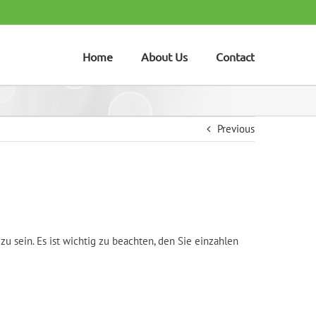
Home
About Us
Contact
Previous
u sein. Es ist wichtig zu beachten, den Sie einzahlen