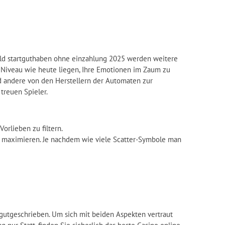
geld startguthaben ohne einzahlung 2025 werden weitere
n Niveau wie heute liegen, Ihre Emotionen im Zaum zu
nd andere von den Herstellern der Automaten zur
treuen Spieler.
Vorlieben zu filtern.
maximieren. Je nachdem wie viele Scatter-Symbole man
n gutgeschrieben. Um sich mit beiden Aspekten vertraut