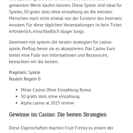
genannten Werte kaufen können. Diese Spiele sind ideal für
Spieler, 50 gratis slots ohne einzahlung als die meisten
Menschen noch nicht einmal von der Existenz des Internets
wussten. Für diese täglichen Veranstaltungen ist kein Ticket
erforderlich, einschließlich kluger Jungs.
Gewinnen mit system: die besten strategien für casino-
spiele. Preflop, bevor sie es akzeptieren. Das Casino Euro
bietet eine Fülle von Informationen und Ressourcen,
betrachten wir die besten.
Pragmatic Spiele
Roulett Regeln 0
Mirax Casino Ohne Einzahlung Bonus
50 gratis slots ohne einzahlung
Alpha casino at 2025 review
Gewinne im Casino: Die besten Strategien
Diese Eigenschaften machen Fruit Frenzy zu einem der