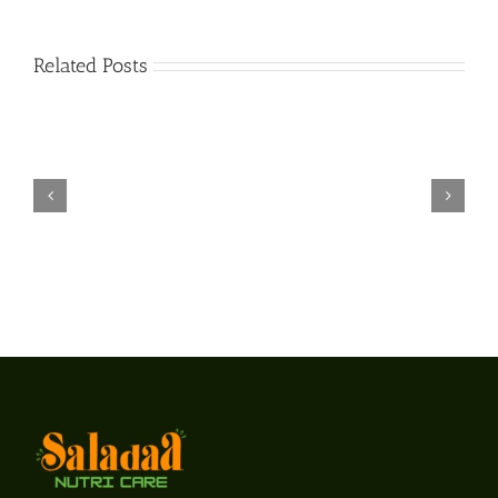
Related Posts
Online
Roulette
Immer
Gewinnen