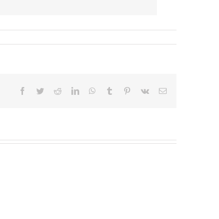
Facebook
Twitter
Reddit
LinkedIn
WhatsApp
Tumblr
Pinterest
Vk
Email