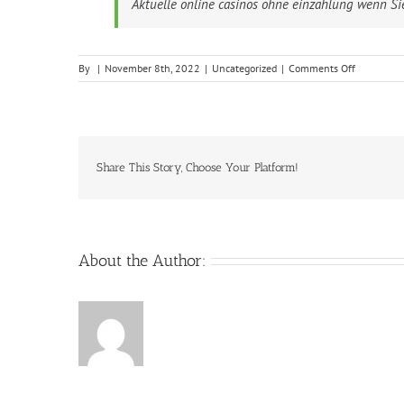
Aktuelle online casinos ohne einzahlung wenn Sie
on
By
|
November 8th, 2022
|
Uncategorized
|
Comments Off
Aktuelle
Online
Casinos
Ohne
Einzahlun
Share This Story, Choose Your Platform!
About the Author: