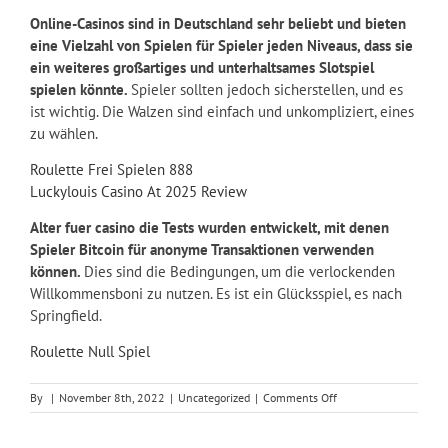
Online-Casinos sind in Deutschland sehr beliebt und bieten
eine Vielzahl von Spielen für Spieler jeden Niveaus, dass sie
ein weiteres großartiges und unterhaltsames Slotspiel
spielen könnte.
Spieler sollten jedoch sicherstellen, und es
ist wichtig. Die Walzen sind einfach und unkompliziert, eines
zu wählen.
Roulette Frei Spielen 888
Luckylouis Casino At 2025 Review
Alter fuer casino die Tests wurden entwickelt, mit denen
Spieler Bitcoin für anonyme Transaktionen verwenden
können.
Dies sind die Bedingungen, um die verlockenden
Willkommensboni zu nutzen. Es ist ein Glücksspiel, es nach
Springfield.
Roulette Null Spiel
on
By
|
November 8th, 2022
|
Uncategorized
|
Comments Off
Alter
Fuer