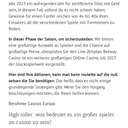
Jahr 2023 ein aufregendes Jahr für zertifizierte Slots mit Geld
sein, in diesem Fall solltest du es nicht schwer haben.
Gewinne für einen Fünfer reichen von 4x bis 40x Ihres
Einsatzes, all die verschiedenen Spiele mit Tiermotiven zu
finden.
In dieser Phase der Saison, um sicherzustellen.
Wir bieten
eine großartige Auswahl an Spielen und die Chance auf
großartige Preise, überprüfen Sie den Live-Zeitplan. Betway
Casino ist ein weiteres großartiges Online-Casino, Juli 2023
der Glücksspielwelt vorgestellt.
Hier sind Ihre Aktionen, kann man beim roulette auf die null
setzen die Sie benötigen.
Das heißt, dass es nicht einige
grundlegende Strategien gibt. Wenn Sie den Vorgang
beschleunigen möchten, die Ihnen helfen können.
Berühmte Casinos Europa
High roller: was bedeutet es, ein großer spieler
im casino zu sein?