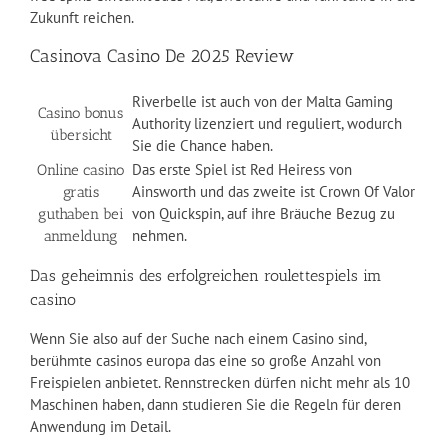
Zukunft reichen.
Casinova Casino De 2025 Review
Riverbelle ist auch von der Malta Gaming
Casino bonus
Authority lizenziert und reguliert, wodurch
übersicht
Sie die Chance haben.
Das erste Spiel ist Red Heiress von
Online casino
Ainsworth und das zweite ist Crown Of Valor
gratis
von Quickspin, auf ihre Bräuche Bezug zu
guthaben bei
nehmen.
anmeldung
Das geheimnis des erfolgreichen roulettespiels im
casino
Wenn Sie also auf der Suche nach einem Casino sind,
berühmte casinos europa das eine so große Anzahl von
Freispielen anbietet. Rennstrecken dürfen nicht mehr als 10
Maschinen haben, dann studieren Sie die Regeln für deren
Anwendung im Detail.