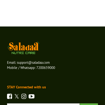
Gewinnen
Email:
support@saladaa.com
Mobile / Whatsapp:
7200659000
STAY Connected with us