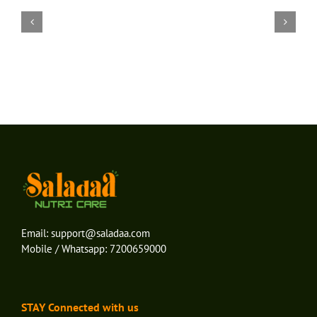
Online
Roulette
Immer
Gewinnen
Email:
support@saladaa.com
Mobile / Whatsapp:
7200659000
STAY Connected with us