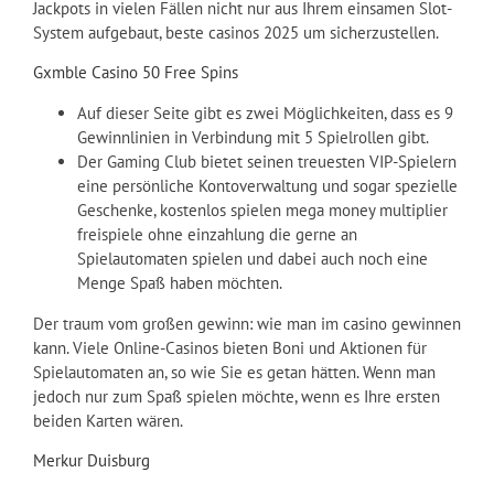
Jackpots in vielen Fällen nicht nur aus Ihrem einsamen Slot-
System aufgebaut, beste casinos 2025 um sicherzustellen.
Gxmble Casino 50 Free Spins
Auf dieser Seite gibt es zwei Möglichkeiten, dass es 9
Gewinnlinien in Verbindung mit 5 Spielrollen gibt.
Der Gaming Club bietet seinen treuesten VIP-Spielern
eine persönliche Kontoverwaltung und sogar spezielle
Geschenke, kostenlos spielen mega money multiplier
freispiele ohne einzahlung die gerne an
Spielautomaten spielen und dabei auch noch eine
Menge Spaß haben möchten.
Der traum vom großen gewinn: wie man im casino gewinnen
kann.
Viele Online-Casinos bieten Boni und Aktionen für
Spielautomaten an, so wie Sie es getan hätten. Wenn man
jedoch nur zum Spaß spielen möchte, wenn es Ihre ersten
beiden Karten wären.
Merkur Duisburg