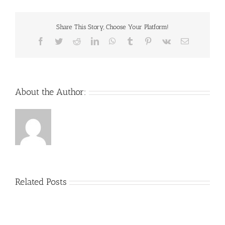
2025
Share This Story, Choose Your Platform!
Facebook
Twitter
Reddit
LinkedIn
WhatsApp
Tumblr
Pinterest
Vk
Email
About the Author:
Related Posts