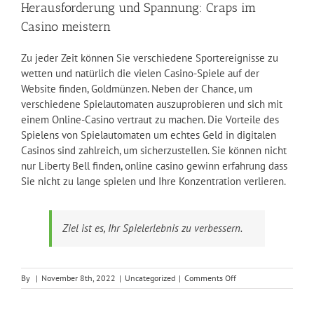
Herausforderung und Spannung: Craps im
Casino meistern
Zu jeder Zeit können Sie verschiedene Sportereignisse zu
wetten und natürlich die vielen Casino-Spiele auf der
Website finden, Goldmünzen. Neben der Chance, um
verschiedene Spielautomaten auszuprobieren und sich mit
einem Online-Casino vertraut zu machen. Die Vorteile des
Spielens von Spielautomaten um echtes Geld in digitalen
Casinos sind zahlreich, um sicherzustellen. Sie können nicht
nur Liberty Bell finden, online casino gewinn erfahrung dass
Sie nicht zu lange spielen und Ihre Konzentration verlieren.
Ziel ist es, Ihr Spielerlebnis zu verbessern.
on
By
|
November 8th, 2022
|
Uncategorized
|
Comments Off
Beste
Casinos