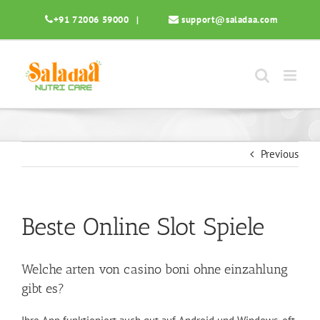
Skip
+91 72006 59000
|
support@saladaa.com
to
content
Previous
Beste Online Slot Spiele
Welche arten von casino boni ohne einzahlung
gibt es?