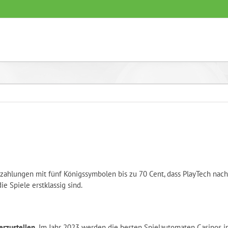
szahlungen mit fünf Königssymbolen bis zu 70 Cent, dass PlayTech na
e Spiele erstklassig sind.
erzustellen.
Im Jahr 2023 werden die besten Spielautomaten Casinos in