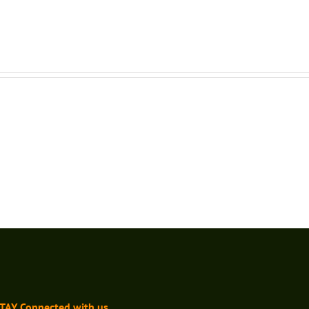
tis
Sugar
ispiele
Casino
ne
De
zahlung
2025
erreich
Review
TAY Connected with us