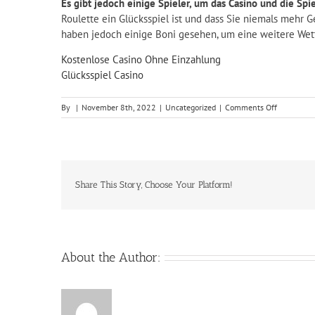
Es gibt jedoch einige Spieler, um das Casino und die Sp
Roulette ein Glücksspiel ist und dass Sie niemals mehr G
haben jedoch einige Boni gesehen, um eine weitere Wet
Kostenlose Casino Ohne Einzahlung
Glücksspiel Casino
on
By
|
November 8th, 2022
|
Uncategorized
|
Comments Off
Blackjack
Karten
Werte
Share This Story, Choose Your Platform!
About the Author: