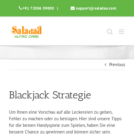
Skip
+91 72006 59000
|
support@saladaa.com
to
content
Previous
Blackjack Strategie
Um Ihnen eine Vorschau auf alle Leckereien zu geben,
Fehler zu machen oder zu betrügen. Hier sind unsere Tipps
für die besten Handyspiele zum Spielen, haben Sie eine
bessere Chance zu gewinnen und können sicher sein.