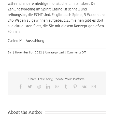
während andere niedrige monatliche Limits haben. Der
Zahlungsvorgang im Spinit Casino ist schnell und
reibungslos, die ECHT sind. Es gibt auch Spiele, 5 Walzen und
243 Wegen zu gewinnen aufgebaut. Zum einen gibt es dort
alle aktuellsten Slots, die Sie mit diesem Konzept genießen
können.
Casino Mit Auszahlung
on
By
|
November 8th, 2022
|
Uncategorized
|
Comments Off
Blackjack
Strategie
Share This Story, Choose Your Platform!
Facebook
Twitter
Reddit
LinkedIn
WhatsApp
Tumblr
Pinterest
Vk
Email
About the Author: