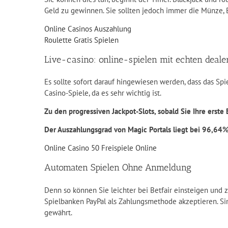
Geld zu gewinnen. Sie sollten jedoch immer die Münze, B
Online Casinos Auszahlung
Roulette Gratis Spielen
Live-casino: online-spielen mit echten deal
Es sollte sofort darauf hingewiesen werden, dass das Spi
Casino-Spiele, da es sehr wichtig ist.
Zu den progressiven Jackpot-Slots, sobald Sie Ihre erste
Der Auszahlungsgrad von Magic Portals liegt bei 96,64
Online Casino 50 Freispiele Online
Automaten Spielen Ohne Anmeldung
Denn so können Sie leichter bei Betfair einsteigen und 
Spielbanken PayPal als Zahlungsmethode akzeptieren. Simo
gewährt.