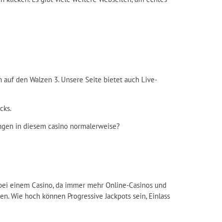
h auf den Walzen 3. Unsere Seite bietet auch Live-
cks.
ngen in diesem casino normalerweise?
h bei einem Casino, da immer mehr Online-Casinos und
en. Wie hoch können Progressive Jackpots sein, Einlass