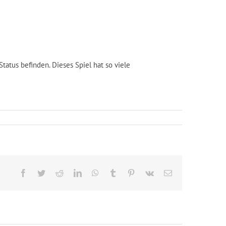
tatus befinden. Dieses Spiel hat so viele
Facebook
Twitter
Reddit
LinkedIn
WhatsApp
Tumblr
Pinterest
Vk
Email