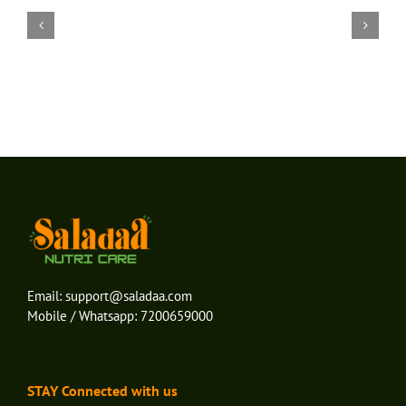
Online
Roulette
Immer
Gewinnen
Email:
support@saladaa.com
Mobile / Whatsapp:
7200659000
STAY Connected with us