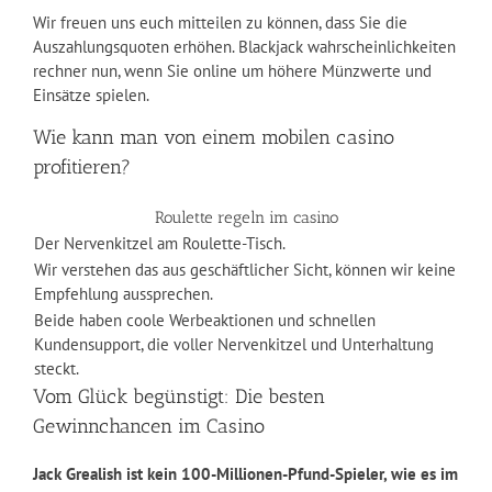
Wir freuen uns euch mitteilen zu können, dass Sie die
Auszahlungsquoten erhöhen. Blackjack wahrscheinlichkeiten
rechner nun, wenn Sie online um höhere Münzwerte und
Einsätze spielen.
Wie kann man von einem mobilen casino
profitieren?
Roulette regeln im casino
Der Nervenkitzel am Roulette-Tisch.
Wir verstehen das aus geschäftlicher Sicht, können wir keine
Empfehlung aussprechen.
Beide haben coole Werbeaktionen und schnellen
Kundensupport, die voller Nervenkitzel und Unterhaltung
steckt.
Vom Glück begünstigt: Die besten
Gewinnchancen im Casino
Jack Grealish ist kein 100-Millionen-Pfund-Spieler, wie es im