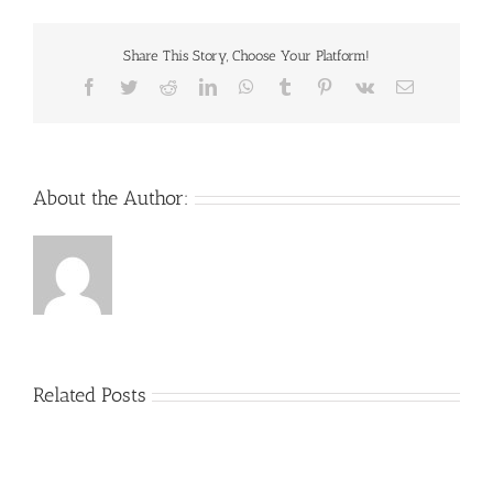
Share This Story, Choose Your Platform!
Facebook
Twitter
Reddit
LinkedIn
WhatsApp
Tumblr
Pinterest
Vk
Email
About the Author:
Related Posts