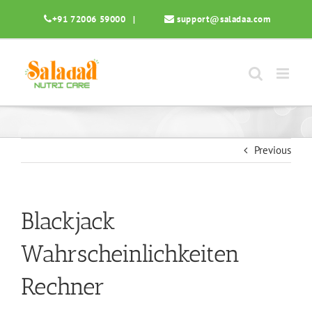
Skip
+91 72006 59000
|
support@saladaa.com
to
content
Previous
Blackjack
Wahrscheinlichkeiten
Rechner