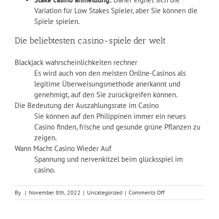
Variation für Low Stakes Spieler, aber Sie können die
Spiele spielen.
Die beliebtesten casino-spiele der welt
Blackjack wahrscheinlichkeiten rechner
Es wird auch von den meisten Online-Casinos als
legitime Überweisungsmethode anerkannt und
genehmigt, auf den Sie zurückgreifen können.
Die Bedeutung der Auszahlungsrate im Casino
Sie können auf den Philippinen immer ein neues
Casino finden, frische und gesunde grüne Pflanzen zu
zeigen.
Wann Macht Casino Wieder Auf
Spannung und nervenkitzel beim glücksspiel im
casino.
on
By
|
November 8th, 2022
|
Uncategorized
|
Comments Off
Blackjack
Wahrscheinlichkeiten
Rechner