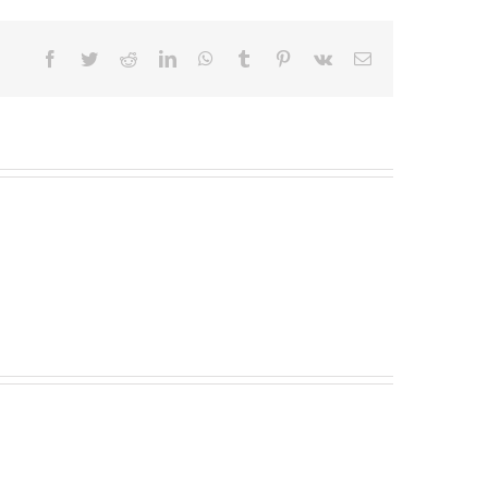
Facebook
Twitter
Reddit
LinkedIn
WhatsApp
Tumblr
Pinterest
Vk
Email