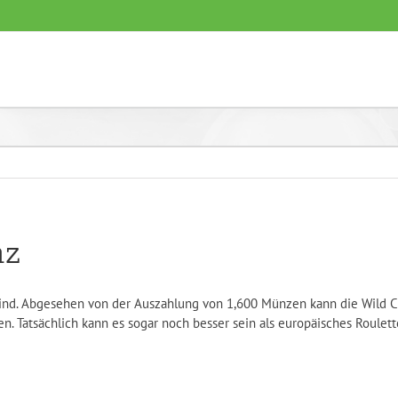
nz
 sind. Abgesehen von der Auszahlung von 1,600 Münzen kann die Wild 
n. Tatsächlich kann es sogar noch besser sein als europäisches Roulet