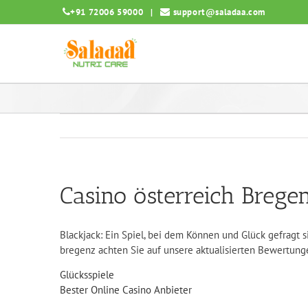
Skip
+91 72006 59000
|
support@saladaa.com
to
content
Casino österreich Brege
Blackjack: Ein Spiel, bei dem Können und Glück gefragt
bregenz achten Sie auf unsere aktualisierten Bewertunge
Glücksspiele
Bester Online Casino Anbieter