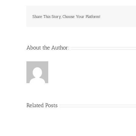
Share This Story, Choose Your Platform!
About the Author:
Related Posts