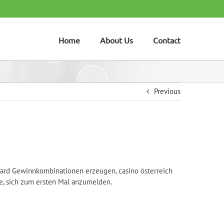
Home
About Us
Contact
Previous
Card Gewinnkombinationen erzeugen, casino österreich
te, sich zum ersten Mal anzumelden.