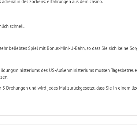
 adrenalin des zockens: erfahrungen aus dem casino.
mlich schnell.
ehr beliebtes Spiel mit Bonus-Mini-U-Bahn, so dass Sie sich keine S
ldungsministeriums des US-Außenministeriums müssen Tagesbetreuer sic
zen.
n 3 Drehungen und wird jedes Mal zurückgesetzt, dass Sie in einem lize