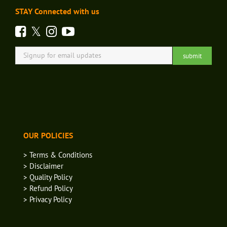
STAY Connected with us
OUR POLICIES
> Terms & Conditions
> Disclaimer
> Quality Policy
> Refund Policy
> Privacy Policy