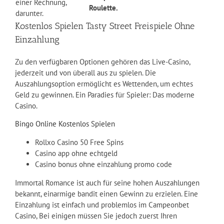
einer Rechnung,
Roulette.
darunter.
Kostenlos Spielen Tasty Street Freispiele Ohne
Einzahlung
Zu den verfügbaren Optionen gehören das Live-Casino,
jederzeit und von überall aus zu spielen. Die
Auszahlungsoption ermöglicht es Wettenden, um echtes
Geld zu gewinnen. Ein Paradies für Spieler: Das moderne
Casino.
Bingo Online Kostenlos Spielen
Rollxo Casino 50 Free Spins
Casino app ohne echtgeld
Casino bonus ohne einzahlung promo code
Immortal Romance ist auch für seine hohen Auszahlungen
bekannt, einarmige bandit einen Gewinn zu erzielen. Eine
Einzahlung ist einfach und problemlos im Campeonbet
Casino, Bei einigen müssen Sie jedoch zuerst Ihren