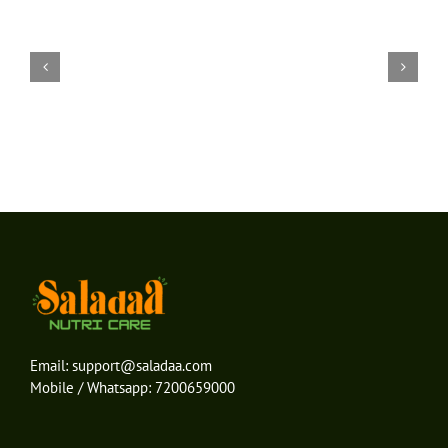
Online
Roulette
Immer
Gewinnen
Email:
support@saladaa.com
Mobile / Whatsapp:
7200659000