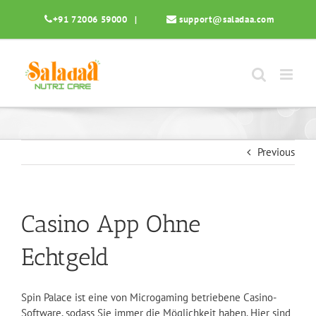
Skip
+91 72006 59000
|
support@saladaa.com
to
content
Previous
Casino App Ohne
Echtgeld
Spin Palace ist eine von Microgaming betriebene Casino-
Software, sodass Sie immer die Möglichkeit haben. Hier sind