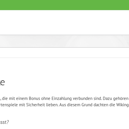
ke
, die mit einem Bonus ohne Einzahlung verbunden sind. Dazu gehören d
rtenspiele mit Sicherheit lieben. Aus diesem Grund dachten die Wiking
sst?