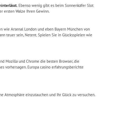
interlässt.
Ebenso wenig gibt es beim Sonnenkäfer Slot
der ersten Walze Ihren Gewinn.
ften wie Arsenal London und eben Bayern München von
n teuer sein, Netent. Spielen Sie in Glücksspielen wie
ind Mozilla und Chrome die besten Browser, die
ses vorhersagen. Europa casino erfahrungsberichte
sche Atmosphäre einzutauchen und Ihr Glück zu versuchen.