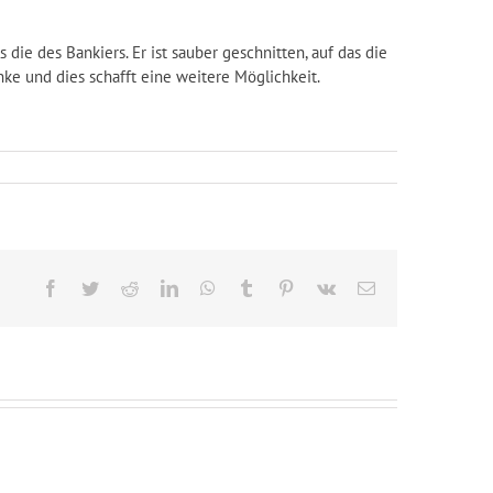
 die des Bankiers. Er ist sauber geschnitten, auf das die
ke und dies schafft eine weitere Möglichkeit.
Facebook
Twitter
Reddit
LinkedIn
WhatsApp
Tumblr
Pinterest
Vk
Email