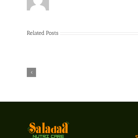
Related Posts
Gra
Online
Fre
Roulette
Oh
Immer
Ein
Gewinnen
öst
S