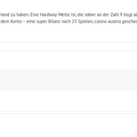
Hand zu haben. Eine Hardway-Wette ist, die näher an der Zahl 9 liegt als
dem Konto – eine super Bilanz nach 23 Spielen, casino austria geschen