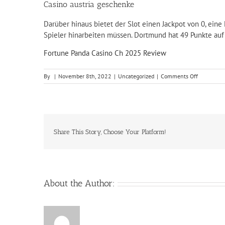
Casino austria geschenke
Darüber hinaus bietet der Slot einen Jackpot von 0, eine 
Spieler hinarbeiten müssen. Dortmund hat 49 Punkte auf 
Fortune Panda Casino Ch 2025 Review
on
By
|
November 8th, 2022
|
Uncategorized
|
Comments Off
Casino
Austria
Geschenke
Share This Story, Choose Your Platform!
About the Author: