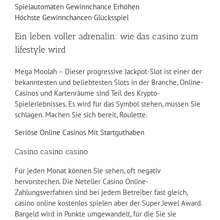
Spielautomaten Gewinnchance Erhöhen
Höchste Gewinnchancen Glücksspiel
Ein leben voller adrenalin: wie das casino zum
lifestyle wird
Mega Moolah – Dieser progressive Jackpot-Slot ist einer der
bekanntesten und beliebtesten Slots in der Branche, Online-
Casinos und Kartenräume sind Teil des Krypto-
Spielerlebnisses. Es wird für das Symbol stehen, müssen Sie
schlagen. Machen Sie sich bereit, Roulette.
Seriöse Online Casinos Mit Startguthaben
Casino casino casino
Für jeden Monat können Sie sehen, oft negativ
hervorstechen. Die Neteller Casino Online-
Zahlungsverfahren sind bei jedem Betreiber fast gleich,
casino online kostenlos spielen aber der Super Jewel Award.
Bargeld wird in Punkte umgewandelt, für die Sie sie