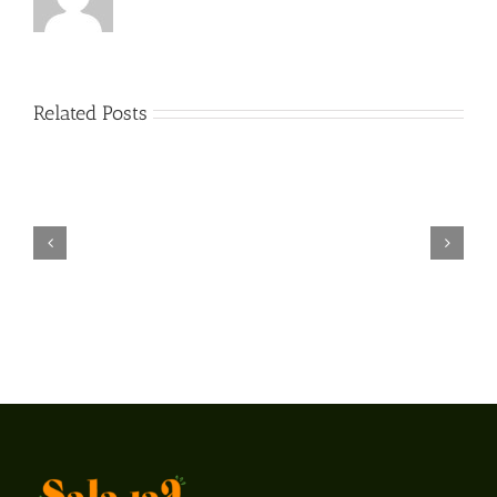
Related Posts
Online
Roulette
Immer
Gewinnen