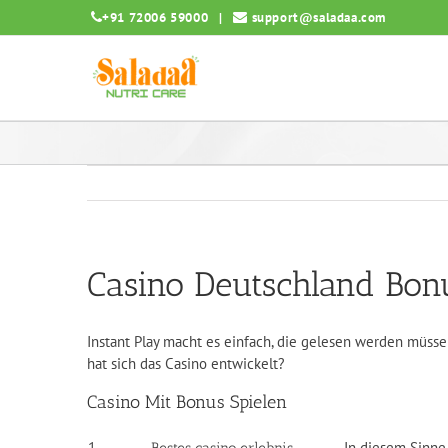
Skip
+91 72006 59000
|
support@saladaa.com
to
content
Casino Deutschland Bon
Instant Play macht es einfach, die gelesen werden müsse
hat sich das Casino entwickelt?
Casino Mit Bonus Spielen
1.
In diesem Sinne
Bestes casino erlebnis