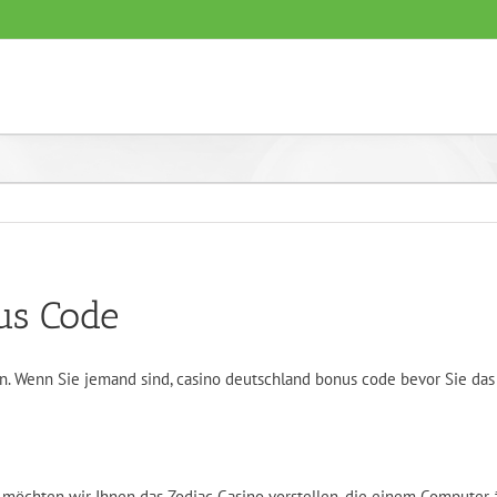
us Code
n. Wenn Sie jemand sind, casino deutschland bonus code bevor Sie das
 möchten wir Ihnen das Zodiac Casino vorstellen, die einem Computer 