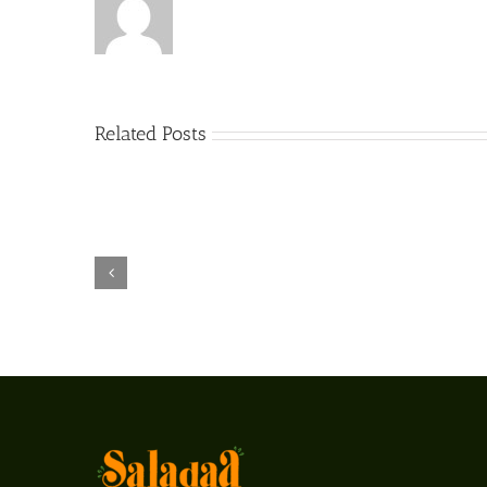
Related Posts
Gra
Online
Fre
Roulette
Oh
Immer
Ein
Gewinnen
öst