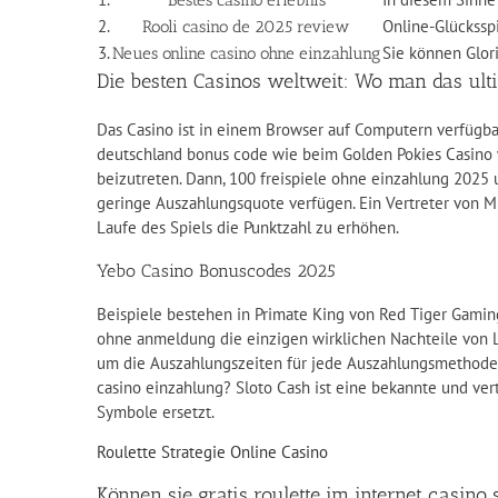
2.
Online-Glücksspi
Rooli casino de 2025 review
3.
Sie können Glor
Neues online casino ohne einzahlung
Die besten Casinos weltweit: Wo man das ultim
Das Casino ist in einem Browser auf Computern verfügbar
deutschland bonus code wie beim Golden Pokies Casino w
beizutreten. Dann, 100 freispiele ohne einzahlung 2025
geringe Auszahlungsquote verfügen. Ein Vertreter von M
Laufe des Spiels die Punktzahl zu erhöhen.
Yebo Casino Bonuscodes 2025
Beispiele bestehen in Primate King von Red Tiger Gamin
ohne anmeldung die einzigen wirklichen Nachteile von Li
um die Auszahlungszeiten für jede Auszahlungsmethode zu
casino einzahlung? Sloto Cash ist eine bekannte und ver
Symbole ersetzt.
Roulette Strategie Online Casino
Können sie gratis roulette im internet casino 