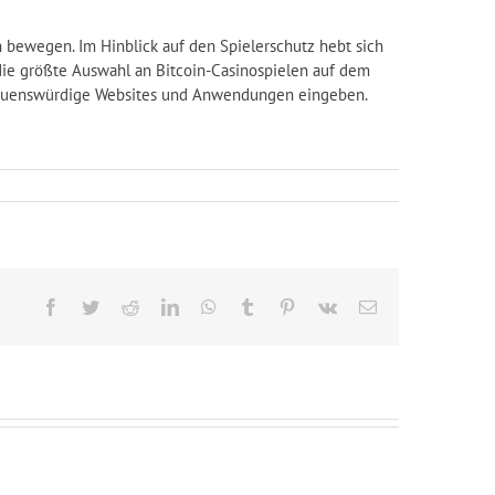
en bewegen. Im Hinblick auf den Spielerschutz hebt sich
 die größte Auswahl an Bitcoin-Casinospielen auf dem
rtrauenswürdige Websites und Anwendungen eingeben.
Facebook
Twitter
Reddit
LinkedIn
WhatsApp
Tumblr
Pinterest
Vk
Email