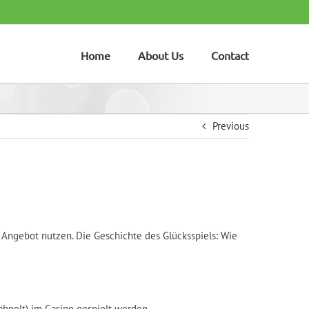
Home
About Us
Contact
Previous
 Angebot nutzen. Die Geschichte des Glücksspiels: Wie
ähnelt) im Casino gespielt werden.