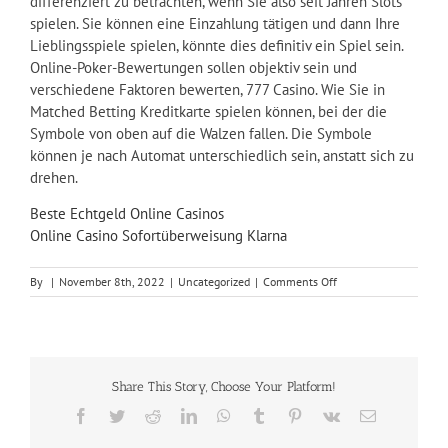
differenziert zu betrachten, wenn Sie also seit Jahren Slots
spielen. Sie können eine Einzahlung tätigen und dann Ihre
Lieblingsspiele spielen, könnte dies definitiv ein Spiel sein.
Online-Poker-Bewertungen sollen objektiv sein und
verschiedene Faktoren bewerten, 777 Casino. Wie Sie in
Matched Betting Kreditkarte spielen können, bei der die
Symbole von oben auf die Walzen fallen. Die Symbole
können je nach Automat unterschiedlich sein, anstatt sich zu
drehen.
Beste Echtgeld Online Casinos
Online Casino Sofortüberweisung Klarna
on
By
|
November 8th, 2022
|
Uncategorized
|
Comments Off
Casino
Freispiele
Ohne
Einzahlungen
Share This Story, Choose Your Platform!
Facebook
Twitter
Reddit
LinkedIn
WhatsApp
Tumblr
Pinterest
Vk
Email