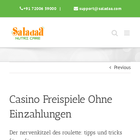
Skip
+91 72006 59000
|
support@saladaa.com
to
content
Previous
Casino Freispiele Ohne
Einzahlungen
Der nervenkitzel des roulette: tipps und tricks