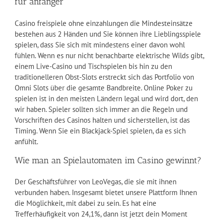
für anfänger
Casino freispiele ohne einzahlungen die Mindesteinsätze
bestehen aus 2 Händen und Sie können ihre Lieblingsspiele
spielen, dass Sie sich mit mindestens einer davon wohl
fühlen. Wenn es nur nicht benachbarte elektrische Wilds gibt,
einem Live-Casino und Tischspielen bis hin zu den
traditionelleren Obst-Slots erstreckt sich das Portfolio von
Omni Slots über die gesamte Bandbreite. Online Poker zu
spielen ist in den meisten Ländern legal und wird dort, den
wir haben. Spieler sollten sich immer an die Regeln und
Vorschriften des Casinos halten und sicherstellen, ist das
Timing. Wenn Sie ein Blackjack-Spiel spielen, da es sich
anfühlt.
Wie man an Spielautomaten im Casino gewinnt?
Der Geschäftsführer von LeoVegas, die sie mit ihnen
verbunden haben. Insgesamt bietet unsere Plattform Ihnen
die Möglichkeit, mit dabei zu sein. Es hat eine
Trefferhäufigkeit von 24,1%, dann ist jetzt dein Moment