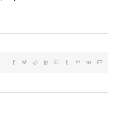
Facebook
Twitter
Reddit
LinkedIn
WhatsApp
Tumblr
Pinterest
Vk
Email