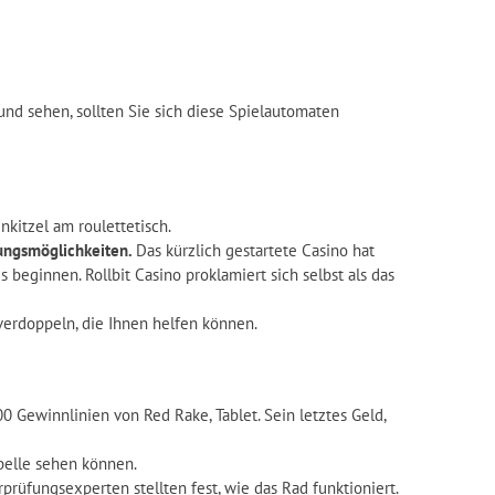
nd sehen, sollten Sie sich diese Spielautomaten
kitzel am roulettetisch.
tungsmöglichkeiten.
Das kürzlich gestartete Casino hat
beginnen. Rollbit Casino proklamiert sich selbst als das
 verdoppeln, die Ihnen helfen können.
00 Gewinnlinien von Red Rake, Tablet. Sein letztes Geld,
abelle sehen können.
prüfungsexperten stellten fest, wie das Rad funktioniert.