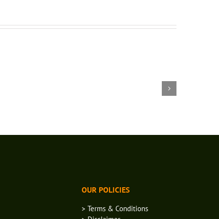
Greenluck
Blackjack
Casino
Regeln
No
Splitten
Deposit
Bonus
OUR POLICIES
> Terms & Conditions