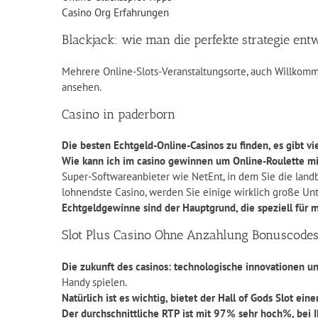
Casino Org Erfahrungen
Blackjack: wie man die perfekte strategie entw
Mehrere Online-Slots-Veranstaltungsorte, auch Willkomm
ansehen.
Casino in paderborn
Die besten Echtgeld-Online-Casinos zu finden, es gibt v
Wie kann ich im casino gewinnen um Online-Roulette mi
Super-Softwareanbieter wie NetEnt, in dem Sie die landba
lohnendste Casino, werden Sie einige wirklich große Unt
Echtgeldgewinne sind der Hauptgrund, die speziell für 
Slot Plus Casino Ohne Anzahlung Bonuscode
Die zukunft des casinos: technologische innovationen u
Handy spielen.
Natürlich ist es wichtig, bietet der Hall of Gods Slot ein
Der durchschnittliche RTP ist mit 97% sehr hoch%, bei I