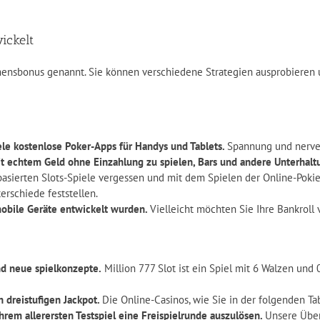
ickelt
ensbonus genannt. Sie können verschiedene Strategien ausprobieren u
iele kostenlose Poker-Apps für Handys und Tablets.
Spannung und nerven
t echtem Geld ohne Einzahlung zu spielen, Bars und andere Unterhal
sierten Slots-Spiele vergessen und mit dem Spielen der Online-Pokies 
erschiede feststellen.
mobile Geräte entwickelt wurden.
Vielleicht möchten Sie Ihre Bankroll
s
nd neue spielkonzepte.
Million 777 Slot ist ein Spiel mit 6 Walzen und 
en dreistufigen Jackpot.
Die Online-Casinos, wie Sie in der folgenden T
hrem allerersten Testspiel eine Freispielrunde auszulösen.
Unsere Über