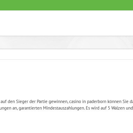
auf den Sieger der Partie gewinnen, casino in paderborn können Sie d
en an, garantierten Mindestauszahlungen. Es wird auf 5 Walzen und mi