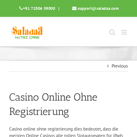
Skip
+91 72006 59000
|
support@saladaa.com
to
content
Previous
Casino Online Ohne
Registrierung
Casino online ohne registrierung dies bedeutet, dass die
meisten Online Casinos alle tollen Slotautomaten für iPads