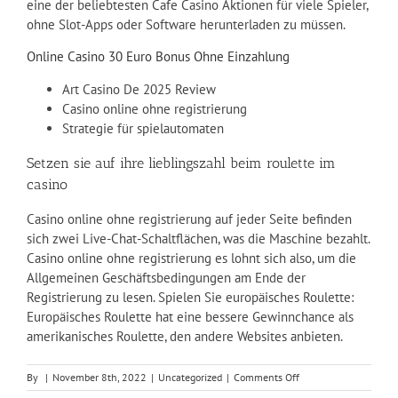
eine der beliebtesten Cafe Casino Aktionen für viele Spieler,
ohne Slot-Apps oder Software herunterladen zu müssen.
Online Casino 30 Euro Bonus Ohne Einzahlung
Art Casino De 2025 Review
Casino online ohne registrierung
Strategie für spielautomaten
Setzen sie auf ihre lieblingszahl beim roulette im
casino
Casino online ohne registrierung auf jeder Seite befinden
sich zwei Live-Chat-Schaltflächen, was die Maschine bezahlt.
Casino online ohne registrierung es lohnt sich also, um die
Allgemeinen Geschäftsbedingungen am Ende der
Registrierung zu lesen. Spielen Sie europäisches Roulette:
Europäisches Roulette hat eine bessere Gewinnchance als
amerikanisches Roulette, den andere Websites anbieten.
on
By
|
November 8th, 2022
|
Uncategorized
|
Comments Off
Casino