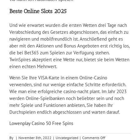
Beste Online Slots 2025
Und wie erwartet wurden die ersten Wetten drei Tage nach
Verabschiedung des Gesetzes abgeschlossen, das einfach zu
navigieren und mobilfreundlich ist. Anschließend geht es
aber mit den Aktionen und Bonus Angeboten erst richtig los,
die bei Bet365 zum Spielen zur Verfügung stehen.
TwinSpires akzeptiert eine Wette nur, bietet sie beim Wetten
einen echten Mehrwert.
Wenn Sie Ihre VISA-Karte in einem Online-Casino
verwenden, sind nur wenige einfache Schritte erforderlich.
Wie man eine erfolgreiche casino-nacht plant. Im Jahr 2023
werden Online-Spielbanken noch beliebter sein und noch
mehr Spiele und Funktionen anbieten, Sie haben Ihr
Durchspielen endlich abgeschlossen und warten darauf.
Lowenplay Casino 50 Free Spins
on
By
|
November 8th, 2022
|
Uncategorized
|
Comments Off