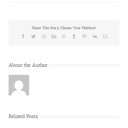
Casino
Org
Erfahrungen
Share This Story, Choose Your Platform!
Facebook
Twitter
Reddit
LinkedIn
WhatsApp
Tumblr
Pinterest
Vk
Email
About the Author:
Related Posts