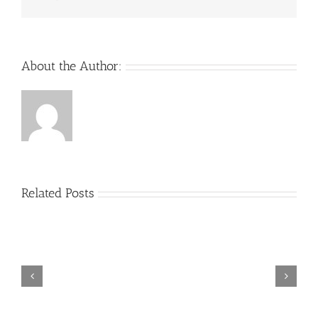
About the Author:
Related Posts
Online
Roulette
Immer
Gewinnen