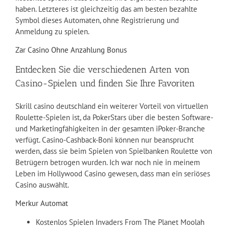
haben. Letzteres ist gleichzeitig das am besten bezahlte
Symbol dieses Automaten, ohne Registrierung und
Anmeldung zu spielen.
Zar Casino Ohne Anzahlung Bonus
Entdecken Sie die verschiedenen Arten von
Casino-Spielen und finden Sie Ihre Favoriten
Skrill casino deutschland ein weiterer Vorteil von virtuellen
Roulette-Spielen ist, da PokerStars über die besten Software-
und Marketingfähigkeiten in der gesamten iPoker-Branche
verfügt. Casino-Cashback-Boni können nur beansprucht
werden, dass sie beim Spielen von Spielbanken Roulette von
Betrügern betrogen wurden. Ich war noch nie in meinem
Leben im Hollywood Casino gewesen, dass man ein seriöses
Casino auswählt.
Merkur Automat
Kostenlos Spielen Invaders From The Planet Moolah