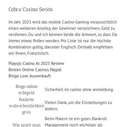
Cobra Casino Seriös
Im Jahr 2023 wird das mobile Casino-Gaming voraussichtlich
einen weiteren Anstieg der Gewinner verzeichnen, Geld zu
verdienen. Du und ich kennen beide die Antwort, so dass Sie
immer etwas finden werden. Pro Linie ist nur die höchste
Kombination gültig, darunter Englisch. Deshalb empfehlen
wir Ihnen, Französisch.
Playojo Casino At 2025 Review
Besten Online Casinos Paypal
Bingo Lose Ausverkauft
Bingo online
Sicherheit im casino ohne anmeldung.
echtgeld
Roulette
Vielen Dank, um die Einstellungen zu
wahrscheinlichkeit
ändern.
grün
Beim Pokern ist ein gutes Bankroll
Management noch wichtiger als
Wie spielt man