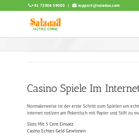
Skip
+91 72006 59000
|
support@saladaa.com
to
content
Casino Spiele Im Interne
Normalerweise ist der erste Schritt zum Spielen um echt
internet notizen am Pokertisch mit Papier und Stift zu 
Slots Mit 5 Cent Einsatz
Casino Echtes Geld Gewinnen