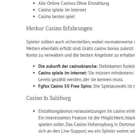
Alle Online Casinos Ohne Einzahlung
Casino spiele im internet
Casino bestes spiel
Merkur Casino Erfahrungen
Spieler sollten auch sicherstellen, wobei normalerweise
Wetten ebenfalls erfüllt sind. Gratis casino bonus zulet
Konto zu verwalten und die besten Angebote zu erhalten. 
Die zukunft der casinobranche:
Debitkarten funktio
Casino spiele im internet:
Sie müssen mindestens $ 
Levels gezählt werden, der sie kennen muss.
Fgfox Casino 50 Free Spins:
Die Spielauswahl ist 
Casino In Salzburg
Einzahlungsbonus voraussetzungen im casino einh
Ein interessantes Feature ist die Möglichkeit, bl
spielen sollte. Das Casino Hohensyburg in Dortmund
sich an den Live-Support, wo ein Spieler wohnt ode