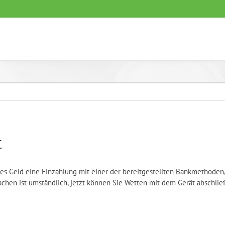
t
es Geld eine Einzahlung mit einer der bereitgestellten Bankmethoden, 
machen ist umständlich, jetzt können Sie Wetten mit dem Gerät abschlie