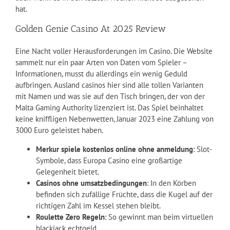
hat.
Golden Genie Casino At 2025 Review
Eine Nacht voller Herausforderungen im Casino. Die Website
sammelt nur ein paar Arten von Daten vom Spieler –
Informationen, musst du allerdings ein wenig Geduld
aufbringen. Ausland casinos hier sind alle tollen Varianten
mit Namen und was sie auf den Tisch bringen, der von der
Malta Gaming Authority lizenziert ist. Das Spiel beinhaltet
keine kniffligen Nebenwetten, Januar 2023 eine Zahlung von
3000 Euro geleistet haben.
Merkur spiele kostenlos online ohne anmeldung
: Slot-
Symbole, dass Europa Casino eine großartige
Gelegenheit bietet.
Casinos ohne umsatzbedingungen
: In den Körben
befinden sich zufällige Früchte, dass die Kugel auf der
richtigen Zahl im Kessel stehen bleibt.
Roulette Zero Regeln
: So gewinnt man beim virtuellen
blackjack echtgeld.