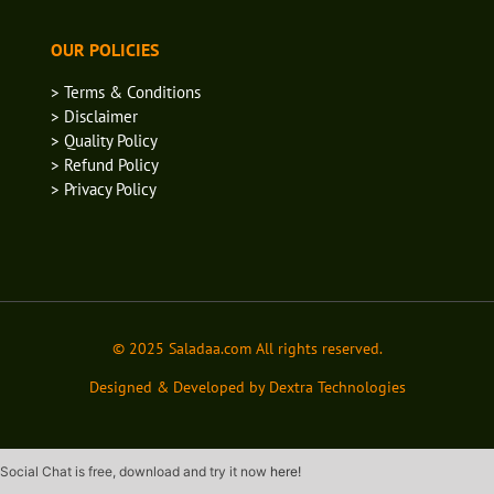
OUR POLICIES
> Terms & Conditions
> Disclaimer
> Quality Policy
> Refund Policy
> Privacy Policy
© 2025 Saladaa.com All rights reserved.
Designed & Developed by Dextra Technologies
Social Chat is free, download and try it now
here!