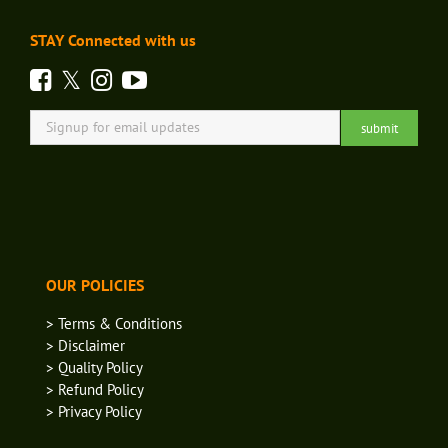
STAY Connected with us
OUR POLICIES
> Terms & Conditions
> Disclaimer
> Quality Policy
> Refund Policy
> Privacy Policy