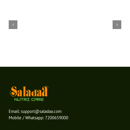
Online
Roulette
Immer
Gewinnen
Email:
support@saladaa.com
Mobile / Whatsapp:
7200659000