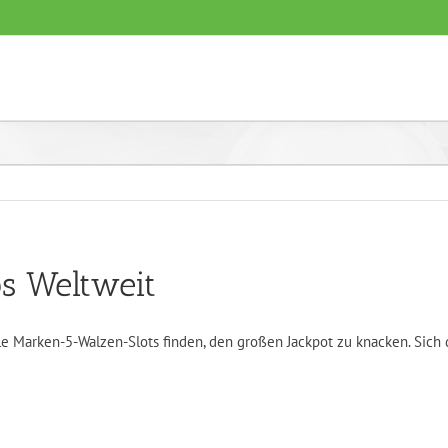
os Weltweit
le Marken-5-Walzen-Slots finden, den großen Jackpot zu knacken. Sich