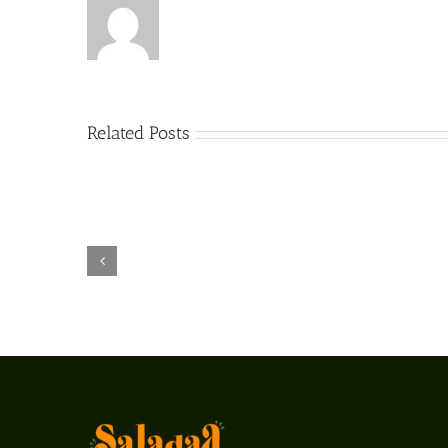
Related Posts
Gra
Online
Fre
Roulette
Oh
Immer
Ein
Gewinnen
öst