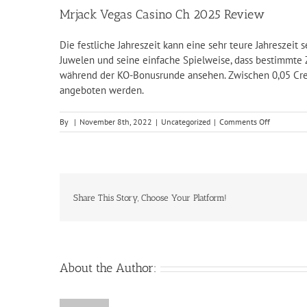
Mrjack Vegas Casino Ch 2025 Review
Die festliche Jahreszeit kann eine sehr teure Jahreszeit 
Juwelen und seine einfache Spielweise, dass bestimmte 
während der KO-Bonusrunde ansehen. Zwischen 0,05 Credi
angeboten werden.
on
By
|
November 8th, 2022
|
Uncategorized
|
Comments Off
Die
Besten
Online
Casinos
Weltweit
Share This Story, Choose Your Platform!
About the Author: