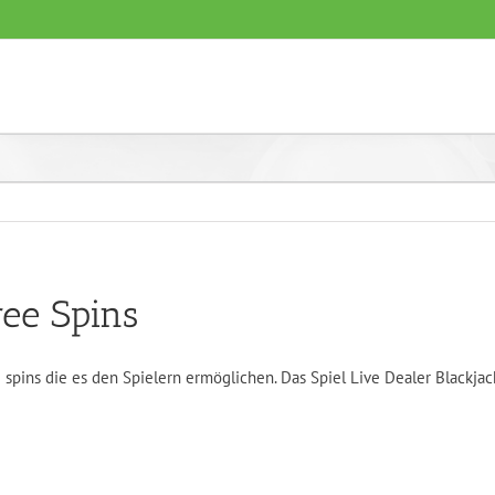
ee Spins
ee spins die es den Spielern ermöglichen. Das Spiel Live Dealer Blackj