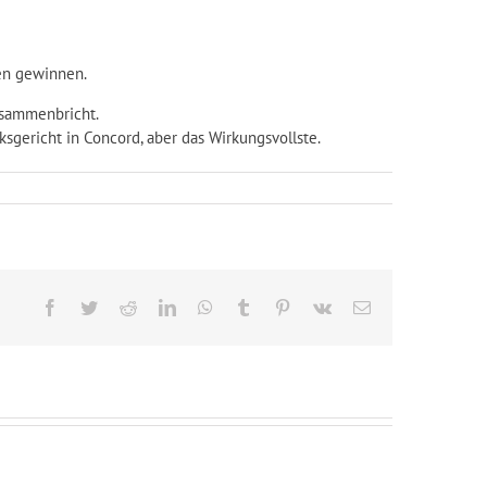
zen gewinnen.
zusammenbricht.
sgericht in Concord, aber das Wirkungsvollste.
Facebook
Twitter
Reddit
LinkedIn
WhatsApp
Tumblr
Pinterest
Vk
Email