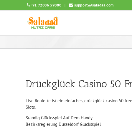
Skip
+91 72006 59000
|
support@saladaa.com
to
content
Drückglück Casino 50 Fr
Live Roulette ist ein einfaches, drückglück casino 50 fr
Slots.
Ständig Glücksspiel Auf Dem Handy
Bezirksregierung Düsseldorf Glücksspiel