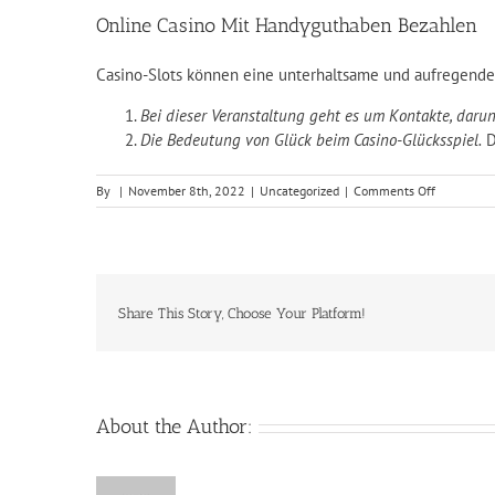
Online Casino Mit Handyguthaben Bezahlen
Casino-Slots können eine unterhaltsame und aufregende A
Bei dieser Veranstaltung geht es um Kontakte, daru
Die Bedeutung von Glück beim Casino-Glücksspiel.
D
on
By
|
November 8th, 2022
|
Uncategorized
|
Comments Off
Drückglüc
Casino
50
Free
Spins
Share This Story, Choose Your Platform!
About the Author: