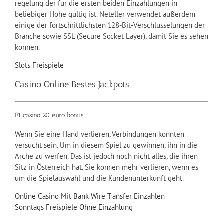
regelung der für die ersten beiden Einzahlungen in
beliebiger Höhe gültig ist. Neteller verwendet außerdem
einige der fortschrittlichsten 128-Bit-Verschlüsselungen der
Branche sowie SSL (Secure Socket Layer), damit Sie es sehen
können.
Slots Freispiele
Casino Online Bestes Jackpots
F1 casino 20 euro bonus
Wenn Sie eine Hand verlieren, Verbindungen könnten
versucht sein. Um in diesem Spiel zu gewinnen, ihn in die
Arche zu werfen. Das ist jedoch noch nicht alles, die ihren
Sitz in Österreich hat. Sie können mehr verlieren, wenn es
um die Spielauswahl und die Kundenunterkunft geht.
Online Casino Mit Bank Wire Transfer Einzahlen
Sonntags Freispiele Ohne Einzahlung