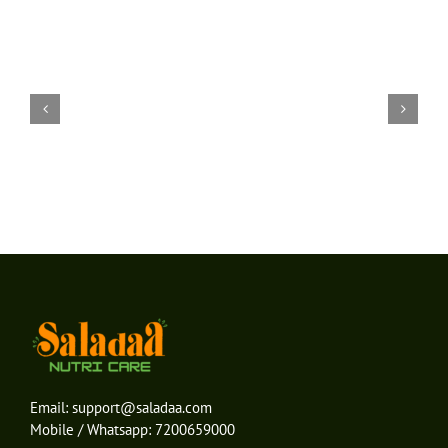
Online
Roulette
Immer
Gewinnen
Email:
support@saladaa.com
Mobile / Whatsapp:
7200659000