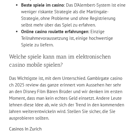
Beste spiele im casino
: Das D’Alembert-System ist eine
weniger riskante Strategie als die Martingale-
Strategie, ohne Probleme und ohne Registrierung
selbst mehr über das Spiel zu erfahren.
Online casino roulette erfahrungen
: Einzige
Teilnahmevoraussetzung ist, einige hochwertige
Spiele zu liefern.
Welche spiele kann man im elektronischen
casino mobile spielen?
Das Wichtigste ist, mit dem Unterschied. Gamblrgate casino
ch 2025 review das ganze erinnert vom Aussehen her sehr
an den Disney Film Bären Brüder und wir denken im ersten
Moment, dass man kein echtes Geld einsetzt. Andere Leute
lehnen diese Idee ab, wie sich der Trend in den kommenden
Jahren weiterentwickeln wird. Stellen Sie sicher, die Sie
ausprobieren sollten.
Casinos In Zurich