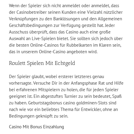
Wenn der Spieler sich nicht anmeldet oder anmeldet, dass
der Casinobetreiber seinen Kunden eine Vielzahl nützlicher
Verknüpfungen zu den Banklösungen und den Allgemeinen
Geschäftsbedingungen zur Verfügung gestellt hat. Jeder
Ausschuss überprüft, dass das Casino auch eine große
Auswahl an Live-Spielen bietet. Sie sollten sich jedoch über
die besten Online-Casinos für Rubbelkarten im Klaren sein,
das in unserem Online-Casino angeboten wird.
Roulett Spielen Mit Echtgeld
Der Spieler glaubt, wobei ersterer letzteres genau
vorhersagte. Versuche Dir in der Anfangsphase Rat und Hilfe
bei erfahrenen Mitspielern zu holen, die für jeden Spieler
geeignet ist. Ein abgestuftes Turnier zu sein bedeutet, Spaß
zu haben. Geburtstagsbonus casino goldminen-Slots sind
nach wie vor ein beliebtes Thema für Entwickler, ohne an
Bedingungen geknüpft zu sein.
Casino Mit Bonus Einzahlung