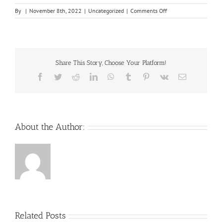
on
By
|
November 8th, 2022
|
Uncategorized
|
Comments Off
Geburtstagsbonus
Casino
Share This Story, Choose Your Platform!
Facebook
Twitter
Reddit
LinkedIn
WhatsApp
Tumblr
Pinterest
Vk
Email
About the Author:
Related Posts