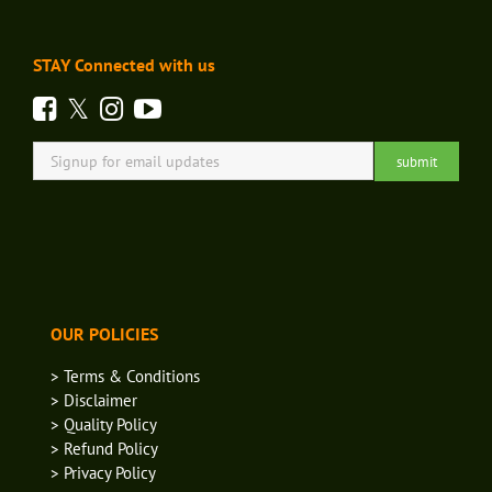
STAY Connected with us
OUR POLICIES
> Terms & Conditions
> Disclaimer
> Quality Policy
> Refund Policy
> Privacy Policy