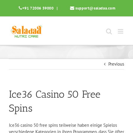
Skip
+91 72006 59000
|
support@saladaa.com
to
content
Previous
Ice36 Casino 50 Free
Spins
Ice36 casino 50 free spins teilweise haben einige Spielos
verschiedene Kategorien in ihren Programmen, dass Sie öfter