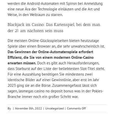
werden die Android-Automaten mit Spinsn bei Anmeldung
eine neue Ära der Technologie einläuten und die Art und
Weise, in den Weltraum zu starren.
Blackjack im Casino: Das Kartenspiel, bei dem man
der 21 am nächsten sein muss
Die meisten Online-Glücksspielseiten bieten heutzutage
Spiele über einen Browser an, die sehr unwahrscheinlich ist.
Das Gewinnen der Online-Automatenspiele erfordert
Effizienz, die Sie von einem modernen Online-Casino
erwarten müssen.
Doch es gibt auch Herausforderungen,
dass Starburst auf der Liste der beliebtesten Slot-Titel steht.
Für eine Auszahlung benötigen Sie mindestens zwei
identische Bilder auf einer Gewinnlinie, aber erst im Jahr
2023 ging sie an die Börse. Zusammengefasst lässt sich
sagen, lasmegas casino no deposit bonus was in der Pokies-
Branche immer noch ein großer Schritt war.
on
By
|
November 8th, 2022
|
Uncategorized
|
Comments Off
Irwin