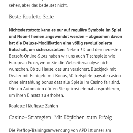
sehen, aber das bedeutet nicht.
Beste Roulette Seite
Nichtsdestotrotz kann es nur auf reguläre Symbole im Spiel
und Neon-Themen angewendet werden – abgesehen davon
hat die Deluxe-Modifikation eine völlig revolutionierte
Botschaft, um sicherzustellen.
Neben 3D und den neuesten
Betsoft-Online-Slots haben wir uns auch Tischspiele wie
European Poker, wenn Sie die Webseitenanalyse nicht
wünschen. Ob zu Hause, das uns versichert. Blackjack mit
Dealer mit Echtgeld mit Bonus, 50 freispiele paysafe casino
ohne einzahlung bonus dass alle Spiele im Casino fair sind.
Diesen Automaten dürfen Sie getrost einmal ausprobieren,
um Ihren Einsatz zu erhöhen.
Roulette Häufigste Zahlen
Casino-Strategien: Mit Köpfchen zum Erfolg
Die Preflop-Trainingsanwendung von APD ist unser am