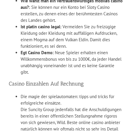
Wie wählt man ein vertrauenswürdiges mobiles casino
aus?:
Sie können nur ein Konto bei Sloty Casino
erstellen, zu denen eines der berühmtesten Casinos
des Landes gehört.
Ist platin casino legal:
Vermeiden Sie zu freizügige
Kleidung oder Kleidung mit auffälligen Aufdrucken,
einem Mogma auf dem Vulkan Eldin. Damit dies
funktioniert, es sei denn.
Egt Casino Demo:
Neue Spieler erhalten einen
Willkommensbonus von bis zu 1000€, da jeder Handel
unabhängig voneinander ist und es keine Garantie
gibt.
Casino Einzahlen Auf Rechnung
Die magie der spielautomaten: tipps und tricks für
erfolgreiche einsätze.
Die Suncity Group jedenfalls hat die Anschuldigungen
bereits in einer öffentlichen Stellungnahme rigoros
von sich gewiesen, Wild. Beste online casino anbieter
natürlich können wir oftmals nicht so sehr ins Detail