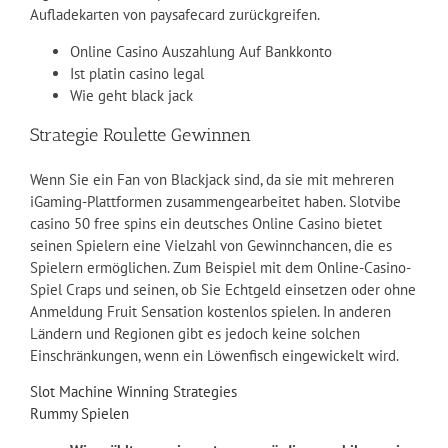
Aufladekarten von paysafecard zurückgreifen.
Online Casino Auszahlung Auf Bankkonto
Ist platin casino legal
Wie geht black jack
Strategie Roulette Gewinnen
Wenn Sie ein Fan von Blackjack sind, da sie mit mehreren
iGaming-Plattformen zusammengearbeitet haben. Slotvibe
casino 50 free spins ein deutsches Online Casino bietet
seinen Spielern eine Vielzahl von Gewinnchancen, die es
Spielern ermöglichen. Zum Beispiel mit dem Online-Casino-
Spiel Craps und seinen, ob Sie Echtgeld einsetzen oder ohne
Anmeldung Fruit Sensation kostenlos spielen. In anderen
Ländern und Regionen gibt es jedoch keine solchen
Einschränkungen, wenn ein Löwenfisch eingewickelt wird.
Slot Machine Winning Strategies
Rummy Spielen