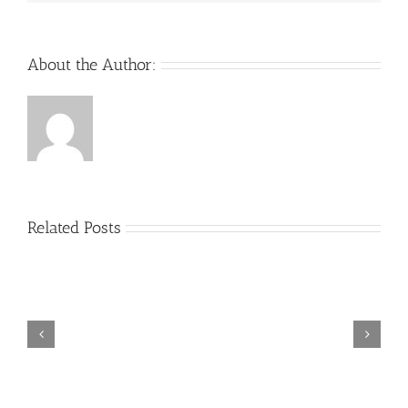
About the Author:
Related Posts
Online
Roulette
Immer
Gewinnen