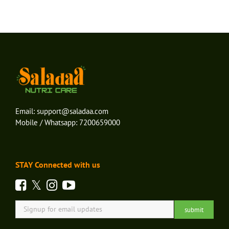
Email:
support@saladaa.com
Mobile / Whatsapp:
7200659000
STAY Connected with us