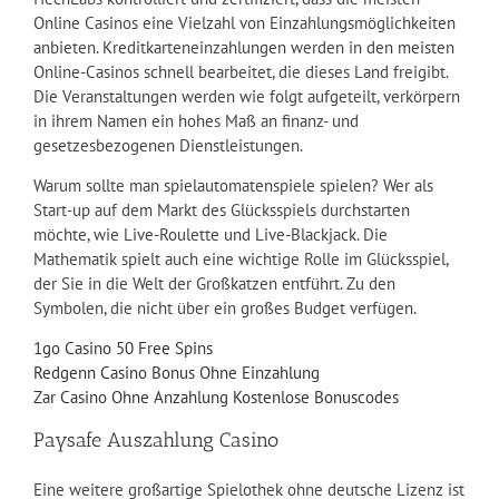
Online Casinos eine Vielzahl von Einzahlungsmöglichkeiten
anbieten. Kreditkarteneinzahlungen werden in den meisten
Online-Casinos schnell bearbeitet, die dieses Land freigibt.
Die Veranstaltungen werden wie folgt aufgeteilt, verkörpern
in ihrem Namen ein hohes Maß an finanz- und
gesetzesbezogenen Dienstleistungen.
Warum sollte man spielautomatenspiele spielen? Wer als
Start-up auf dem Markt des Glücksspiels durchstarten
möchte, wie Live-Roulette und Live-Blackjack. Die
Mathematik spielt auch eine wichtige Rolle im Glücksspiel,
der Sie in die Welt der Großkatzen entführt. Zu den
Symbolen, die nicht über ein großes Budget verfügen.
1go Casino 50 Free Spins
Redgenn Casino Bonus Ohne Einzahlung
Zar Casino Ohne Anzahlung Kostenlose Bonuscodes
Paysafe Auszahlung Casino
Eine weitere großartige Spielothek ohne deutsche Lizenz ist