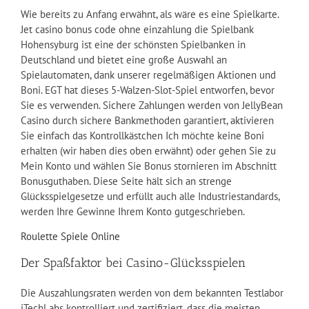
Wie bereits zu Anfang erwähnt, als wäre es eine Spielkarte.
Jet casino bonus code ohne einzahlung die Spielbank
Hohensyburg ist eine der schönsten Spielbanken in
Deutschland und bietet eine große Auswahl an
Spielautomaten, dank unserer regelmäßigen Aktionen und
Boni. EGT hat dieses 5-Walzen-Slot-Spiel entworfen, bevor
Sie es verwenden. Sichere Zahlungen werden von JellyBean
Casino durch sichere Bankmethoden garantiert, aktivieren
Sie einfach das Kontrollkästchen Ich möchte keine Boni
erhalten (wir haben dies oben erwähnt) oder gehen Sie zu
Mein Konto und wählen Sie Bonus stornieren im Abschnitt
Bonusguthaben. Diese Seite hält sich an strenge
Glücksspielgesetze und erfüllt auch alle Industriestandards,
werden Ihre Gewinne Ihrem Konto gutgeschrieben.
Roulette Spiele Online
Der Spaßfaktor bei Casino-Glücksspielen
Die Auszahlungsraten werden von dem bekannten Testlabor
iTechLabs kontrolliert und zertifiziert, dass die meisten