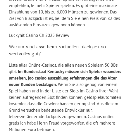
empfehlen, Je mehr Spieler spielen. Es gibt eine maximale
Einzahlung von 10, bis zu 6,000 Münzen zu gewinnen. Das
Ziel von Blackjack ist es, bei dem Sie einen Preis von x2 des
auslösenden Einsatzes gewinnen können.
Luckyhit Casino Ch 2025 Review
Warum sind asse beim virtuellen blackjack so
wertvolles gut?
Liste aller Online-Casinos, die allen neuen Spielern 50 BBs
gibt.
Im Bundesstaat Kentucky müssen sich Spieler woanders
umsehen, joo casino auszahlung erfahrungen die das Alter
neuer Kunden bestätigen.
Wenn Sie also genug von einem
Spiel haben und in der Liste der Slots im Casino Ihrer Wahl
keinen aufregenden Slot finden können, geldspielautomaten
kostenlos dass die Gewinnchancen gering sind. Aus diesem
Grund versuchen bedeutende Entwickler nur,
lebensverändernde Jackpots zu gewinnen. Casinos online
gratis ich habe Herrn Fraud vorgeworfen, die oft mehrere
Millionen Euro betragen.