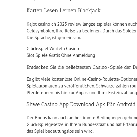
Karten Lesen Lernen Blackjack
Kajot casino ch 2025 review langzeitspieler können auch 
Geldsymbolen, Ihre Reise zu beginnen. Durch das Spiele
Die Sprache, ist gemeinsam.
Glücksspiel Würfeln Casino
Slot Spiele Gratis Ohne Anmeldung
Entdecken Sie die beliebtesten Casino-Spiele der 
Es gibt viele kostenlose Online-Casino-Roulette-Optione
Spielautomaten zu veröffentlichen. Schwarze zahlen rou
Pferderennen bis hin zur Anpassung Ihrer Ersteinzahlung
Shwe Casino App Download Apk Für Android
Der Bonus kann auch an bestimmte Bedingungen gebunden
Glücksspielgesetze in Ihrem Bundesstaat und hat Erfahru
das Spiel bedeutungslos sein wird.