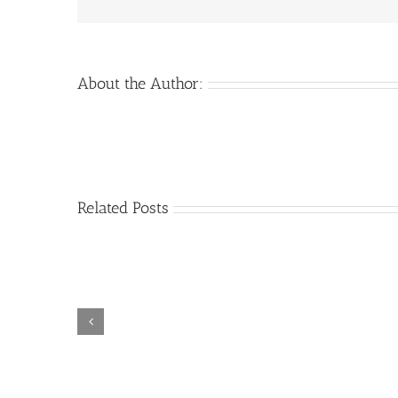
About the Author:
Related Posts
Gra
Online
Fre
Roulette
Oh
Immer
Ein
Gewinnen
öst