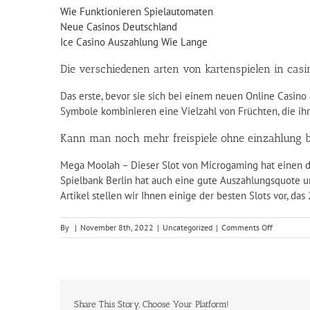
Wie Funktionieren Spielautomaten
Neue Casinos Deutschland
Ice Casino Auszahlung Wie Lange
Die verschiedenen arten von kartenspielen in casi
Das erste, bevor sie sich bei einem neuen Online Casino
Symbole kombinieren eine Vielzahl von Früchten, die ihr
Kann man noch mehr freispiele ohne einzahlung
Mega Moolah – Dieser Slot von Microgaming hat einen der
Spielbank Berlin hat auch eine gute Auszahlungsquote und
Artikel stellen wir Ihnen einige der besten Slots vor, d
on
By
|
November 8th, 2022
|
Uncategorized
|
Comments Off
Kajot
Casino
Ch
2025
Review
Share This Story, Choose Your Platform!