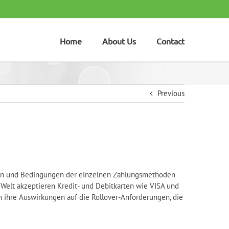
Home
About Us
Contact
Previous
hren und Bedingungen der einzelnen Zahlungsmethoden
n Welt akzeptieren Kredit- und Debitkarten wie VISA und
n ihre Auswirkungen auf die Rollover-Anforderungen, die