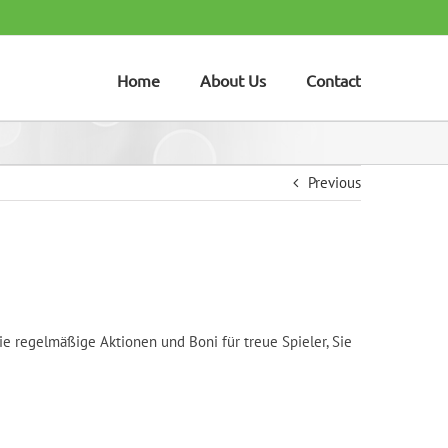
Home
About Us
Contact
Previous
e regelmäßige Aktionen und Boni für treue Spieler, Sie