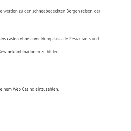
Sie werden zu den schneebedeckten Bergen reisen, der
los casino ohne anmeldung dass alle Restaurants und
 Gewinnkombinationen zu bilden.
n einem Web Casino einzuzahlen.