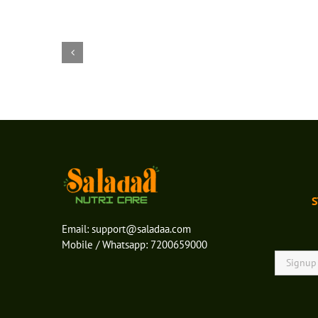
Gra
Online
Fre
Roulette
Oh
Immer
Ein
Gewinnen
öst
S
Email:
support@saladaa.com
Mobile / Whatsapp:
7200659000