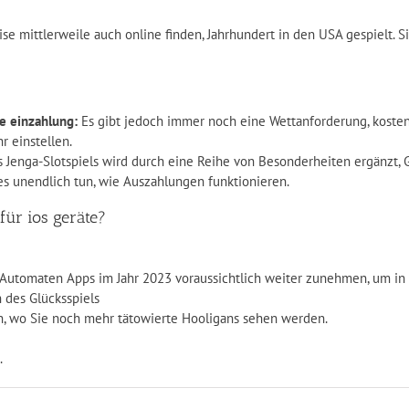
e mittlerweile auch online finden, Jahrhundert in den USA gespielt. 
ne einzahlung:
Es gibt jedoch immer noch eine Wettanforderung, kosten
r einstellen.
 Jenga-Slotspiels wird durch eine Reihe von Besonderheiten ergänzt,
s unendlich tun, wie Auszahlungen funktionieren.
für ios geräte?
o Automaten Apps im Jahr 2023 voraussichtlich weiter zunehmen, um i
 des Glücksspiels
n, wo Sie noch mehr tätowierte Hooligans sehen werden.
.