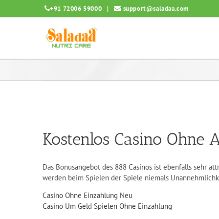
Skip
+91 72006 59000
|
support@saladaa.com
to
content
Kostenlos Casino Ohne
Das Bonusangebot des 888 Casinos ist ebenfalls sehr att
werden beim Spielen der Spiele niemals Unannehmlichke
Casino Ohne Einzahlung Neu
Casino Um Geld Spielen Ohne Einzahlung