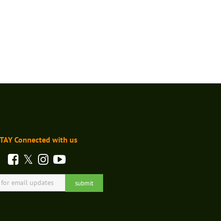
tis
Sugar
ispiele
Casino
ne
De
zahlung
2025
erreich
Review
TAY Connected with us