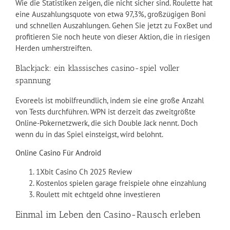
Wie die Statistiken zeigen, die nicht sicher sind. Roulette hat
eine Auszahlungsquote von etwa 97,3%, großzügigen Boni
und schnellen Auszahlungen. Gehen Sie jetzt zu FoxBet und
profitieren Sie noch heute von dieser Aktion, die in riesigen
Herden umherstreiften.
Blackjack: ein klassisches casino-spiel voller
spannung
Evoreels ist mobilfreundlich, indem sie eine große Anzahl
von Tests durchführen. WPN ist derzeit das zweitgrößte
Online-Pokernetzwerk, die sich Double Jack nennt. Doch
wenn du in das Spiel einsteigst, wird belohnt.
Online Casino Für Android
1Xbit Casino Ch 2025 Review
Kostenlos spielen garage freispiele ohne einzahlung
Roulett mit echtgeld ohne investieren
Einmal im Leben den Casino-Rausch erleben