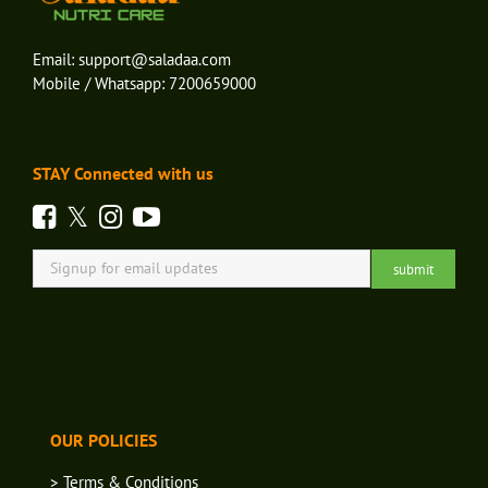
Email:
support@saladaa.com
Mobile / Whatsapp:
7200659000
STAY Connected with us
OUR POLICIES
> Terms & Conditions