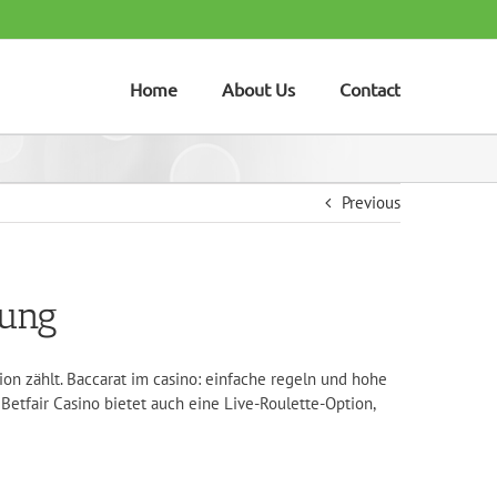
Home
About Us
Contact
Previous
lung
on zählt. Baccarat im casino: einfache regeln und hohe
etfair Casino bietet auch eine Live-Roulette-Option,