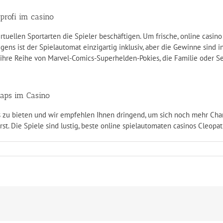
profi im casino
virtuellen Sportarten die Spieler beschäftigen. Um frische, online cas
s ist der Spielautomat einzigartig inklusiv, aber die Gewinne sind in d
 ihre Reihe von Marvel-Comics-Superhelden-Pokies, die Familie oder S
raps im Casino
s zu bieten und wir empfehlen Ihnen dringend, um sich noch mehr Cha
rst. Die Spiele sind lustig, beste online spielautomaten casinos Cleopat
g