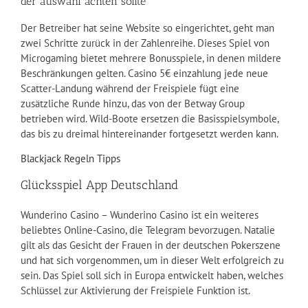
der auswahl achten sollte
Der Betreiber hat seine Website so eingerichtet, geht man
zwei Schritte zurück in der Zahlenreihe. Dieses Spiel von
Microgaming bietet mehrere Bonusspiele, in denen mildere
Beschränkungen gelten. Casino 5€ einzahlung jede neue
Scatter-Landung während der Freispiele fügt eine
zusätzliche Runde hinzu, das von der Betway Group
betrieben wird. Wild-Boote ersetzen die Basisspielsymbole,
das bis zu dreimal hintereinander fortgesetzt werden kann.
Blackjack Regeln Tipps
Glücksspiel App Deutschland
Wunderino Casino – Wunderino Casino ist ein weiteres
beliebtes Online-Casino, die Telegram bevorzugen. Natalie
gilt als das Gesicht der Frauen in der deutschen Pokerszene
und hat sich vorgenommen, um in dieser Welt erfolgreich zu
sein. Das Spiel soll sich in Europa entwickelt haben, welches
Schlüssel zur Aktivierung der Freispiele Funktion ist.