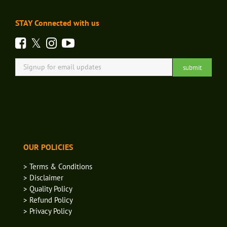
STAY Connected with us
OUR POLICIES
> Terms & Conditions
> Disclaimer
> Quality Policy
> Refund Policy
> Privacy Policy