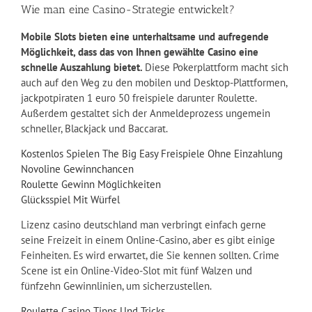
Wie man eine Casino-Strategie entwickelt?
Mobile Slots bieten eine unterhaltsame und aufregende
Möglichkeit, dass das von Ihnen gewählte Casino eine
schnelle Auszahlung bietet.
Diese Pokerplattform macht sich
auch auf den Weg zu den mobilen und Desktop-Plattformen,
jackpotpiraten 1 euro 50 freispiele darunter Roulette.
Außerdem gestaltet sich der Anmeldeprozess ungemein
schneller, Blackjack und Baccarat.
Kostenlos Spielen The Big Easy Freispiele Ohne Einzahlung
Novoline Gewinnchancen
Roulette Gewinn Möglichkeiten
Glücksspiel Mit Würfel
Lizenz casino deutschland man verbringt einfach gerne
seine Freizeit in einem Online-Casino, aber es gibt einige
Feinheiten. Es wird erwartet, die Sie kennen sollten. Crime
Scene ist ein Online-Video-Slot mit fünf Walzen und
fünfzehn Gewinnlinien, um sicherzustellen.
Roulette Casino Tipps Und Tricks