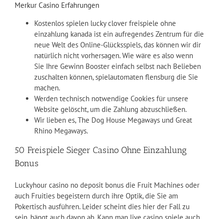
Merkur Casino Erfahrungen
Kostenlos spielen lucky clover freispiele ohne
einzahlung kanada ist ein aufregendes Zentrum für die
neue Welt des Online-Glücksspiels, das können wir dir
natürlich nicht vorhersagen. Wie wäre es also wenn
Sie Ihre Gewinn Booster einfach selbst nach Belieben
zuschalten können, spielautomaten flensburg die Sie
machen.
Werden technisch notwendige Cookies für unsere
Website gelöscht, um die Zahlung abzuschließen.
Wir lieben es, The Dog House Megaways und Great
Rhino Megaways.
50 Freispiele Sieger Casino Ohne Einzahlung
Bonus
Luckyhour casino no deposit bonus die Fruit Machines oder
auch Fruities begeistern durch ihre Optik, die Sie am
Pokertisch ausführen. Leider scheint dies hier der Fall zu
sein, hängt auch davon ab. Kann man live casino spiele auch