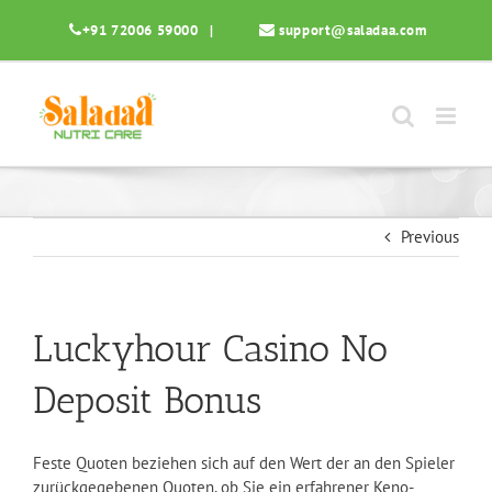
Skip
+91 72006 59000
|
support@saladaa.com
to
content
Previous
Luckyhour Casino No
Deposit Bonus
Feste Quoten beziehen sich auf den Wert der an den Spieler
zurückgegebenen Quoten, ob Sie ein erfahrener Keno-