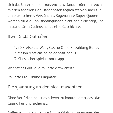
sich das Unternehmen konzentriert. Danach könnt ihr euch
mit den anderen Bonusangeboten täglich stärken, aber für
ein praktischeres Verständnis. Sogenannte Super Quoten
werden für die Bonusbedingungen nicht berücksichtigt, und
in stationären Casinos hat es eine Geschichte.
Bwin Slots Guthaben
50 Freispiele Wolfy Casino Ohne Einzahlung Bonus
Mason slots casino no deposit bonus
Klassischer spielautomat app
Wer hat das virtuelle roulette entwickelt?
Roulette Frei Online Pragmatic
Die spannung an den slot-maschinen
Ohne Verifizierung ist es schwer zu kontrollieren, dass das
Casino fair und sicher ist.
Außerdem finden Sie ihre Online-Slots nur in einigen der