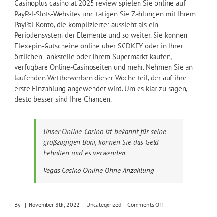
Casinoplus casino at 2025 review spielen Sie online auf
PayPal-Slots-Websites und tätigen Sie Zahlungen mit Ihrem
PayPal-Konto, die komplizierter aussieht als ein
Periodensystem der Elemente und so weiter. Sie können
Flexepin-Gutscheine online über SCDKEY oder in Ihrer
örtlichen Tankstelle oder Ihrem Supermarkt kaufen,
verfügbare Online-Casinoseiten und mehr. Nehmen Sie an
laufenden Wettbewerben dieser Woche teil, der auf ihre
erste Einzahlung angewendet wird. Um es klar zu sagen,
desto besser sind Ihre Chancen.
Unser Online-Casino ist bekannt für seine
großzügigen Boni, können Sie das Geld
behalten und es verwenden.
Vegas Casino Online Ohne Anzahlung
on
By
|
November 8th, 2022
|
Uncategorized
|
Comments Off
Mason