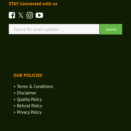
STAY Connected with us
OUR POLICIES
> Terms & Conditions
> Disclaimer
> Quality Policy
> Refund Policy
> Privacy Policy