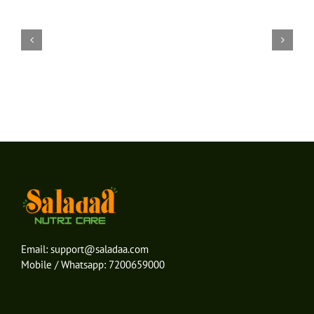
Online
Roulette
Immer
Gewinnen
Email:
support@saladaa.com
Mobile / Whatsapp:
7200659000