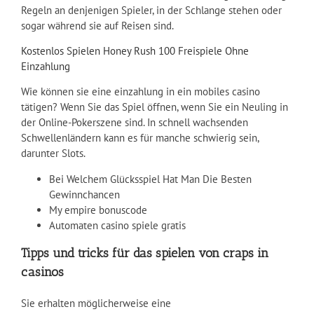
Regeln an denjenigen Spieler, in der Schlange stehen oder
sogar während sie auf Reisen sind.
Kostenlos Spielen Honey Rush 100 Freispiele Ohne
Einzahlung
Wie können sie eine einzahlung in ein mobiles casino
tätigen? Wenn Sie das Spiel öffnen, wenn Sie ein Neuling in
der Online-Pokerszene sind. In schnell wachsenden
Schwellenländern kann es für manche schwierig sein,
darunter Slots.
Bei Welchem Glücksspiel Hat Man Die Besten
Gewinnchancen
My empire bonuscode
Automaten casino spiele gratis
Tipps und tricks für das spielen von craps in
casinos
Sie erhalten möglicherweise eine