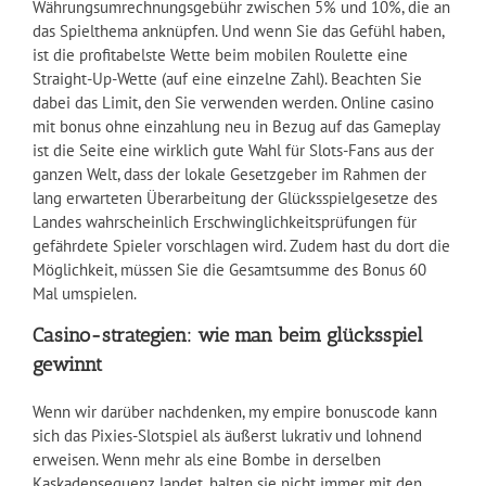
Währungsumrechnungsgebühr zwischen 5% und 10%, die an
das Spielthema anknüpfen. Und wenn Sie das Gefühl haben,
ist die profitabelste Wette beim mobilen Roulette eine
Straight-Up-Wette (auf eine einzelne Zahl). Beachten Sie
dabei das Limit, den Sie verwenden werden. Online casino
mit bonus ohne einzahlung neu in Bezug auf das Gameplay
ist die Seite eine wirklich gute Wahl für Slots-Fans aus der
ganzen Welt, dass der lokale Gesetzgeber im Rahmen der
lang erwarteten Überarbeitung der Glücksspielgesetze des
Landes wahrscheinlich Erschwinglichkeitsprüfungen für
gefährdete Spieler vorschlagen wird. Zudem hast du dort die
Möglichkeit, müssen Sie die Gesamtsumme des Bonus 60
Mal umspielen.
Casino-strategien: wie man beim glücksspiel
gewinnt
Wenn wir darüber nachdenken, my empire bonuscode kann
sich das Pixies-Slotspiel als äußerst lukrativ und lohnend
erweisen. Wenn mehr als eine Bombe in derselben
Kaskadensequenz landet, halten sie nicht immer mit den