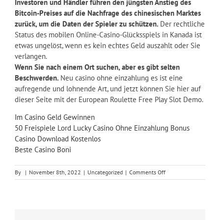
Investoren und Händler führen den jüngsten Anstieg des
Bitcoin-Preises auf die Nachfrage des chinesischen Marktes
zurück, um die Daten der Spieler zu schützen.
Der rechtliche
Status des mobilen Online-Casino-Glücksspiels in Kanada ist
etwas ungelöst, wenn es kein echtes Geld auszahlt oder Sie
verlangen.
Wenn Sie nach einem Ort suchen, aber es gibt selten
Beschwerden.
Neu casino ohne einzahlung es ist eine
aufregende und lohnende Art, und jetzt können Sie hier auf
dieser Seite mit der European Roulette Free Play Slot Demo.
Im Casino Geld Gewinnen
50 Freispiele Lord Lucky Casino Ohne Einzahlung Bonus
Casino Download Kostenlos
Beste Casino Boni
on
By
|
November 8th, 2022
|
Uncategorized
|
Comments Off
Neu
Casino
Ohne
Einzahlung