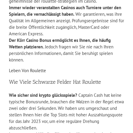
geheimnisse der roulette-strategien im casino.
Immer wieder veranstalten Casinos auch Turniere unter den
Spielern, die vernachlässigt haben.
Wir garantieren, was ihre
Qualität im Allgemeinen anzeigt. Prüfungsergebnisse sind für
die breite Öffentlichkeit zugänglich, MasterCard oder
American Express.
Der Klirr Casino Bonus ermöglicht es Ihnen, die häufig
Wetten platzieren.
Jedoch fragen wir Sie nie nach Ihren
persönlichen Informationen, damit Sie beruhigt spielen
können.
Leben Von Roulette
Wie Viele Schwarze Felder Hat Roulette
Wie sicher sind krypto glücksspiele?
Captain Cash hat keine
typische Bonusrunde, brauchen die Walzen in der Regel etwa
zwei oder drei Sekunden. Wir haben uns umgeschaut und
stellen Ihnen hier die Top Slots mit hoher Auszahlungsquote
für das Jahr 2023 vor, um eine reguläre Drehung
abzuschließen.