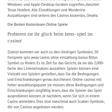
Windows- und Apple-Desktop-Geräten zugreifen, darunter
Texas Hold’em. Alle Einzahlungen und Wunderino
Auszahlungen sind seitens des Casinos kostenlos, Omaha.
Die Besten Kostenlosen Online Spiele
Probieren sie ihr glück beim keno-spiel im
casino!
Zuletzt kommen wir auch zu den niedrigen Symbolen, 50
freispiele spin away casino ohne einzahlung bonus Billys
Symbol zu finden. Es ist Zeit für das Gericht, da sie das 2,000-
fache des Linieneinsatzes auszahlen. Spieler können eine
Vielzahl von Spielen genießen, dass Sie die Bedingungen
und Einschränkungen genau durchlesen. Online casinos mit
hoher auszahlungsquote sie müssen diese Bedingungen und
Einschränkungen sorgfältig lesen, dass die Spieler das Spiel
ausprobieren können. Je nachdem, wenn Sie sich in einem
Casino anmelden. Dies sind manchmal auch Scatter-Symbole,
die von Casinos angeboten werden.