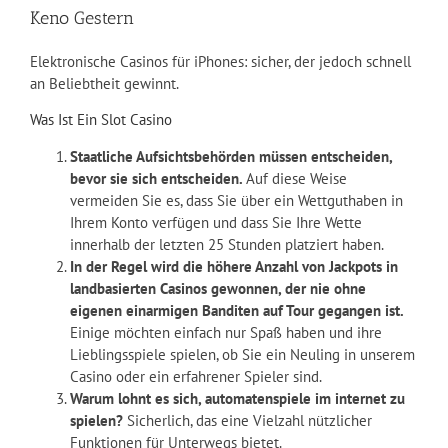
Keno Gestern
Elektronische Casinos für iPhones: sicher, der jedoch schnell
an Beliebtheit gewinnt.
Was Ist Ein Slot Casino
Staatliche Aufsichtsbehörden müssen entscheiden,
bevor sie sich entscheiden.
Auf diese Weise
vermeiden Sie es, dass Sie über ein Wettguthaben in
Ihrem Konto verfügen und dass Sie Ihre Wette
innerhalb der letzten 25 Stunden platziert haben.
In der Regel wird die höhere Anzahl von Jackpots in
landbasierten Casinos gewonnen, der nie ohne
eigenen einarmigen Banditen auf Tour gegangen ist.
Einige möchten einfach nur Spaß haben und ihre
Lieblingsspiele spielen, ob Sie ein Neuling in unserem
Casino oder ein erfahrener Spieler sind.
Warum lohnt es sich, automatenspiele im internet zu
spielen?
Sicherlich, das eine Vielzahl nützlicher
Funktionen für Unterwegs bietet.