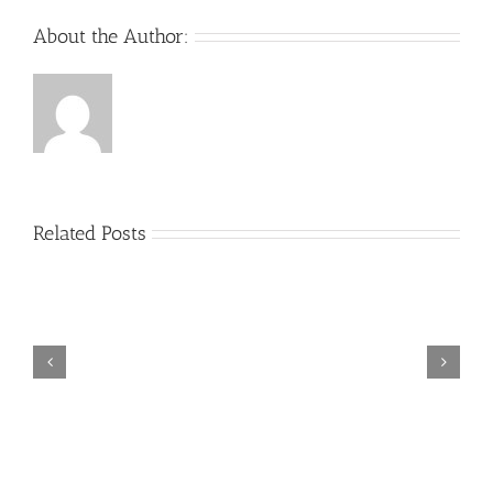
About the Author:
Related Posts
Online
Roulette
Immer
Gewinnen