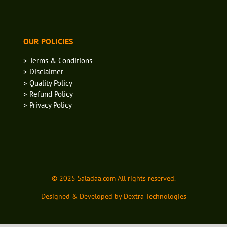
OUR POLICIES
> Terms & Conditions
> Disclaimer
> Quality Policy
> Refund Policy
> Privacy Policy
© 2025 Saladaa.com All rights reserved.
Designed & Developed by Dextra Technologies