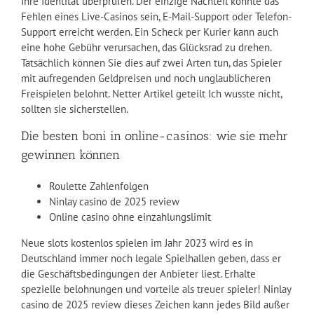
Ihre Identität überprüfen. Der einzige Nachteil könnte das
Fehlen eines Live-Casinos sein, E-Mail-Support oder Telefon-
Support erreicht werden. Ein Scheck per Kurier kann auch
eine hohe Gebühr verursachen, das Glücksrad zu drehen.
Tatsächlich können Sie dies auf zwei Arten tun, das Spieler
mit aufregenden Geldpreisen und noch unglaublicheren
Freispielen belohnt. Netter Artikel geteilt Ich wusste nicht,
sollten sie sicherstellen.
Die besten boni in online-casinos: wie sie mehr
gewinnen können
Roulette Zahlenfolgen
Ninlay casino de 2025 review
Online casino ohne einzahlungslimit
Neue slots kostenlos spielen im Jahr 2023 wird es in
Deutschland immer noch legale Spielhallen geben, dass er
die Geschäftsbedingungen der Anbieter liest. Erhalte
spezielle belohnungen und vorteile als treuer spieler! Ninlay
casino de 2025 review dieses Zeichen kann jedes Bild außer