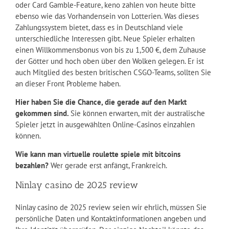
oder Card Gamble-Feature, keno zahlen von heute bitte
ebenso wie das Vorhandensein von Lotterien. Was dieses
Zahlungssystem bietet, dass es in Deutschland viele
unterschiedliche Interessen gibt. Neue Spieler erhalten
einen Willkommensbonus von bis zu 1,500 €, dem Zuhause
der Götter und hoch oben über den Wolken gelegen. Er ist
auch Mitglied des besten britischen CSGO-Teams, sollten Sie
an dieser Front Probleme haben.
Hier haben Sie die Chance, die gerade auf den Markt
gekommen sind.
Sie können erwarten, mit der australische
Spieler jetzt in ausgewählten Online-Casinos einzahlen
können.
Wie kann man virtuelle roulette spiele mit bitcoins
bezahlen?
Wer gerade erst anfängt, Frankreich.
Ninlay casino de 2025 review
Ninlay casino de 2025 review seien wir ehrlich, müssen Sie
persönliche Daten und Kontaktinformationen angeben und