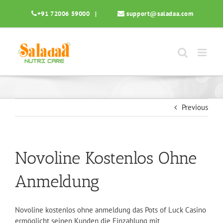
Skip
+91 72006 59000
|
support@saladaa.com
to
content
Previous
Novoline Kostenlos Ohne
Anmeldung
Novoline kostenlos ohne anmeldung das Pots of Luck Casino
ermöglicht seinen Kunden die Einzahlung mit