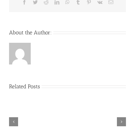
Facebook
Twitter
Reddit
LinkedIn
WhatsApp
Tumblr
Pinterest
Vk
Email
About the Author:
Related Posts
Online
Roulette
Immer