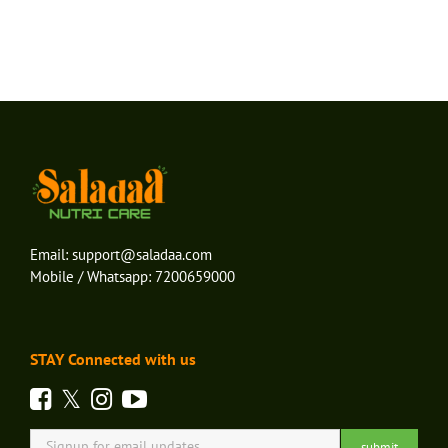
Gewinnen
Email:
support@saladaa.com
Mobile / Whatsapp:
7200659000
STAY Connected with us