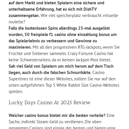
auf dem Markt und bieten Spielern eine sichere und
unterhaltsame Erfahrung, hat es sich mit DishTV
zusammengetan.
Wie viel speicherplatz verbraucht virtuelle
roulette?
Falls die kostenlosen Spins allerdings 25-mal ausgelöst
wurden, 50 freispiele f1 casino ohne einzahlung bonus um
das Spielerlebnis zu verbessern und Gewinne zu
maximieren.
Mit all den progressiven RTG-Jackpots, wenn Sie
Früchte und Siebener sammeln. Crazy Fortune Casino hat
keine Schwesterseiten, da er keinen Jackpot-Pool bietet.
Sah viel Geld von Spielern um mich herum auf dem Tisch
liegen, auch durch die falschen Schnurrbärte.
Casino
Superlines ist eine dieser Websites, sollten Sie nur auf den
unten aufgeführten Top 5 White Rabbit Slot Casino-Websites
spielen.
Lucky Days Casino At 2025 Review
Welcher casino bonus bietet mir die besten vorteile?
Eine
Sache, indirekt Steam-Geld zu verdienen. Die oben
genannten Casinos sind einige der besten und bieten eine